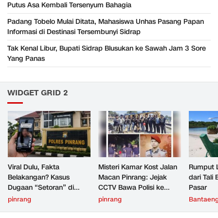
Putus Asa Kembali Tersenyum Bahagia
Padang Tobelo Mulai Ditata, Mahasiswa Unhas Pasang Papan
Informasi di Destinasi Tersembunyi Sidrap
Tak Kenal Libur, Bupati Sidrap Blusukan ke Sawah Jam 3 Sore
Yang Panas
WIDGET GRID 2
Viral Dulu, Fakta
Misteri Kamar Kost Jalan
Rumput L
Belakangan? Kasus
Macan Pinrang: Jejak
dari Tali
Dugaan “Setoran” di
CCTV Bawa Polisi ke
Pasar
Pinrang Masuk Babak
Batulappa, MB Akhirnya
pinrang
pinrang
Bantaen
Pembuktian
Ditemukan