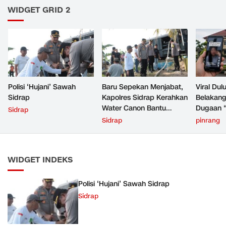
WIDGET GRID 2
Polisi ‘Hujani’ Sawah
Baru Sepekan Menjabat,
Viral Dul
Sidrap
Kapolres Sidrap Kerahkan
Belakang
Water Canon Bantu
Dugaan “
Sidrap
Petani Hadapi Kekeringan
Pinrang
Sidrap
pinrang
Pembukt
WIDGET INDEKS
Polisi ‘Hujani’ Sawah Sidrap
Sidrap