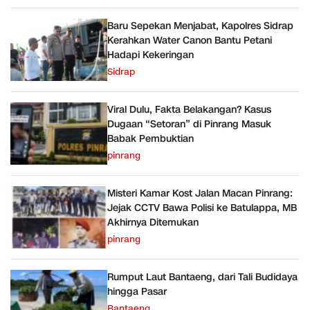
Baru Sepekan Menjabat, Kapolres Sidrap
Kerahkan Water Canon Bantu Petani
Hadapi Kekeringan
Sidrap
Viral Dulu, Fakta Belakangan? Kasus
Dugaan “Setoran” di Pinrang Masuk
Babak Pembuktian
pinrang
Misteri Kamar Kost Jalan Macan Pinrang:
Jejak CCTV Bawa Polisi ke Batulappa, MB
Akhirnya Ditemukan
pinrang
Rumput Laut Bantaeng, dari Tali Budidaya
hingga Pasar
Bantaeng