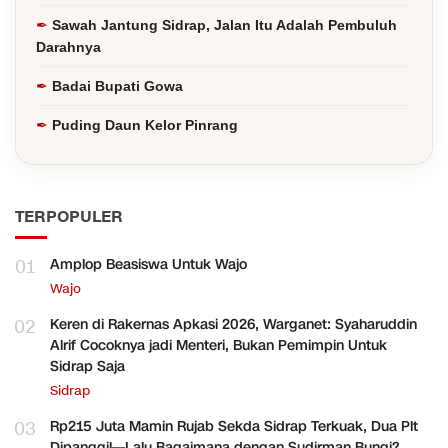
Sawah Jantung Sidrap, Jalan Itu Adalah Pembuluh
Darahnya
Badai Bupati Gowa
Puding Daun Kelor Pinrang
TERPOPULER
01
Amplop Beasiswa Untuk Wajo
Wajo
02
Keren di Rakernas Apkasi 2026, Warganet: Syaharuddin
Alrif Cocoknya jadi Menteri, Bukan Pemimpin Untuk
Sidrap Saja
Sidrap
03
Rp215 Juta Mamin Rujab Sekda Sidrap Terkuak, Dua Plt
Dipanggil—Lalu Bagaimana dengan Sudirman Bungi?