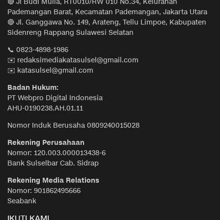
🔴 Jl Budi Mulia, RT0010/RW 010 No.34, Kelurahan
Pademangan Barat, Kecamatan Pademangan, Jakarta Utara
🔴 Jl. Ganggawa No. 149, Arateng, Tellu Limpoe, Kabupaten
Sidenreng Rappang Sulawesi Selatan
📞 0823-4898-1986
✉️ redaksimediakatasulsel@gmail.com
✉️ katasulsel@gmail.com
Badan Hukum:
PT Webpro Digital Indonesia
AHU-0190238.AH.01.11
Nomor Induk Berusaha 0809240015028
Rekening Perusahaan
Nomor: 120.003.000013438-6
Bank Sulselbar Cab. Sidrap
Rekening Media Relations
Nomor: 901862495666
Seabank
IKUTI KAMI