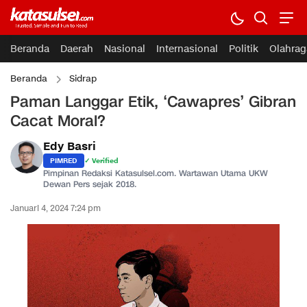
Beranda
Daerah
Nasional
Internasional
Politik
Olahrag
Beranda
Sidrap
Paman Langgar Etik, ‘Cawapres’ Gibran
Cacat Moral?
Edy Basri
PIMRED
✓ Verified
Pimpinan Redaksi Katasulsel.com. Wartawan Utama UKW
Dewan Pers sejak 2018.
Januari 4, 2024 7:24 pm