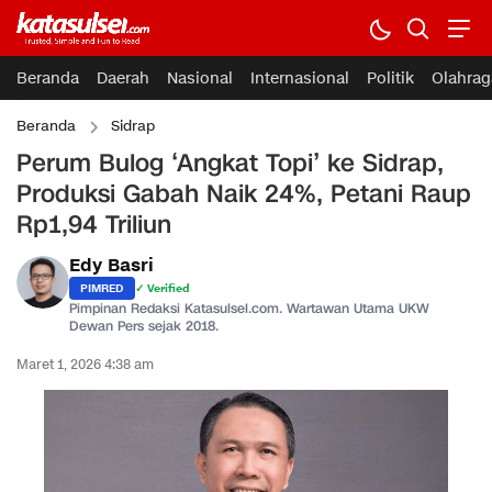
Beranda
Daerah
Nasional
Internasional
Politik
Olahrag
Beranda
Sidrap
Perum Bulog ‘Angkat Topi’ ke Sidrap,
Produksi Gabah Naik 24%, Petani Raup
Rp1,94 Triliun
Edy Basri
PIMRED
✓ Verified
Pimpinan Redaksi Katasulsel.com. Wartawan Utama UKW
Dewan Pers sejak 2018.
Maret 1, 2026 4:38 am