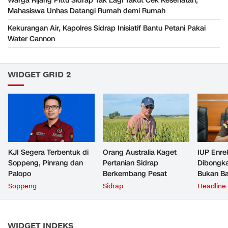
Warga Rijang Pittu Sidrap Tak Lagi Takut Cek Kesehatan,
Mahasiswa Unhas Datangi Rumah demi Rumah
Kekurangan Air, Kapolres Sidrap Inisiatif Bantu Petani Pakai
Water Cannon
WIDGET GRID 2
KJI Segera Terbentuk di
Orang Australia Kaget
IUP Enre
Soppeng, Pinrang dan
Pertanian Sidrap
Dibongka
Palopo
Berkembang Pesat
Bukan Ba
Jejak Ta
Soppeng
Sidrap
Headline
WIDGET INDEKS