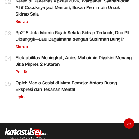
02
Keren di Rakernas Apkasi 2026, Warganet: Syaharuddin
Alrif Cocoknya jadi Menteri, Bukan Pemimpin Untuk
Sidrap Saja
Sidrap
03
Rp215 Juta Mamin Rujab Sekda Sidrap Terkuak, Dua Plt
Dipanggil—Lalu Bagaimana dengan Sudirman Bungi?
Sidrap
04
Elektabilitas Meningkat, Anies-Muhaimin Diyakini Menang
Jika Pilpres 2 Putaran
Politik
05
Opini: Media Sosial di Mata Remaja: Antara Ruang
Ekspresi dan Tekanan Mental
Opini