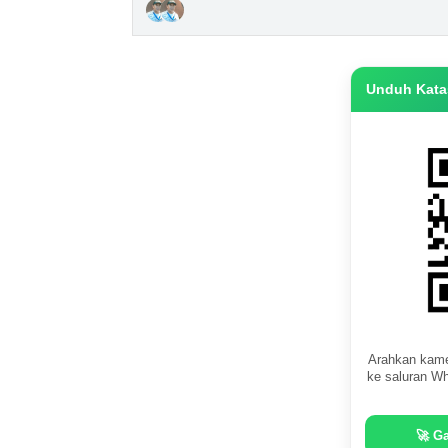
Unduh Katas
Arahkan kame
ke saluran Wh
🚀 G