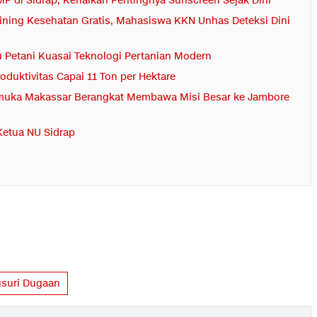
 di Sidrap, Kenalkan Pentingnya Sunscreen Sejak Dini
rining Kesehatan Gratis, Mahasiswa KKN Unhas Deteksi Dini
 Petani Kuasai Teknologi Pertanian Modern
duktivitas Capai 11 Ton per Hektare
muka Makassar Berangkat Membawa Misi Besar ke Jambore
 Ketua NU Sidrap
usuri Dugaan