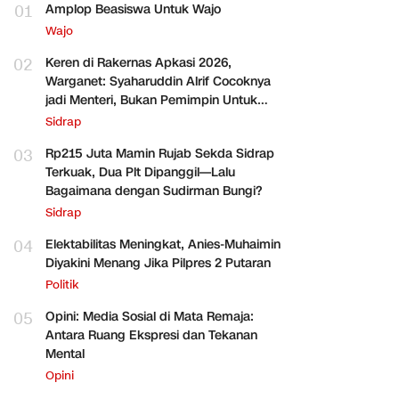
01
Amplop Beasiswa Untuk Wajo
Wajo
02
Keren di Rakernas Apkasi 2026,
Warganet: Syaharuddin Alrif Cocoknya
jadi Menteri, Bukan Pemimpin Untuk
Sidrap Saja
Sidrap
03
Rp215 Juta Mamin Rujab Sekda Sidrap
Terkuak, Dua Plt Dipanggil—Lalu
Bagaimana dengan Sudirman Bungi?
Sidrap
04
Elektabilitas Meningkat, Anies-Muhaimin
Diyakini Menang Jika Pilpres 2 Putaran
Politik
05
Opini: Media Sosial di Mata Remaja:
Antara Ruang Ekspresi dan Tekanan
Mental
Opini