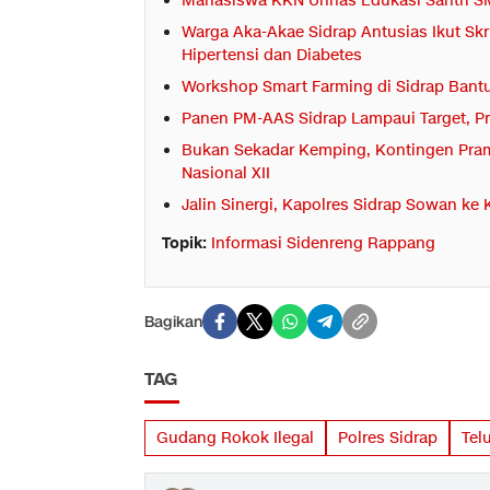
Mahasiswa KKN Unhas Edukasi Santri SMP
Warga Aka-Akae Sidrap Antusias Ikut Sk
Hipertensi dan Diabetes
Workshop Smart Farming di Sidrap Bantu
Panen PM-AAS Sidrap Lampaui Target, Pro
Bukan Sekadar Kemping, Kontingen Pra
Nasional XII
Jalin Sinergi, Kapolres Sidrap Sowan ke
Topik:
Informasi Sidenreng Rappang
Bagikan
TAG
Gudang Rokok Ilegal
Polres Sidrap
Tel