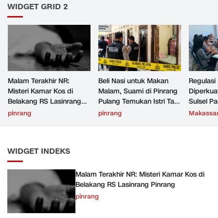
WIDGET GRID 2
Malam Terakhir NR:
Beli Nasi untuk Makan
Regulasi
Misteri Kamar Kos di
Malam, Suami di Pinrang
Diperku
Belakang RS Lasinrang
Pulang Temukan Istri Tak
Sulsel Pa
Pinrang
Bernyawa di Kamar Kos
Bertent
pinrang
pinrang
Makassa
Aturan L
WIDGET INDEKS
Malam Terakhir NR: Misteri Kamar Kos di
Belakang RS Lasinrang Pinrang
pinrang