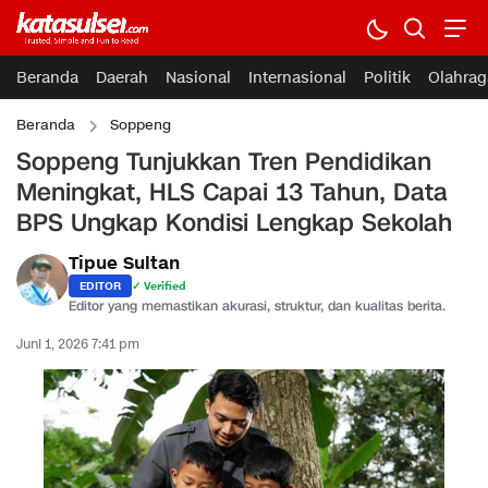
Beranda
Daerah
Nasional
Internasional
Politik
Olahrag
Beranda
Soppeng
Soppeng Tunjukkan Tren Pendidikan
Meningkat, HLS Capai 13 Tahun, Data
BPS Ungkap Kondisi Lengkap Sekolah
Tipue Sultan
EDITOR
✓ Verified
Editor yang memastikan akurasi, struktur, dan kualitas berita.
Juni 1, 2026 7:41 pm