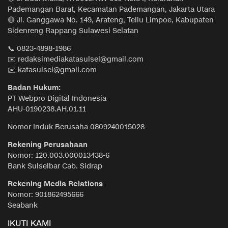
Pademangan Barat, Kecamatan Pademangan, Jakarta Utara
🔴 Jl. Ganggawa No. 149, Arateng, Tellu Limpoe, Kabupaten
Sidenreng Rappang Sulawesi Selatan
📞 0823-4898-1986
✉️ redaksimediakatasulsel@gmail.com
✉️ katasulsel@gmail.com
Badan Hukum:
PT Webpro Digital Indonesia
AHU-0190238.AH.01.11
Nomor Induk Berusaha 0809240015028
Rekening Perusahaan
Nomor: 120.003.000013438-6
Bank Sulselbar Cab. Sidrap
Rekening Media Relations
Nomor: 901862495666
Seabank
IKUTI KAMI