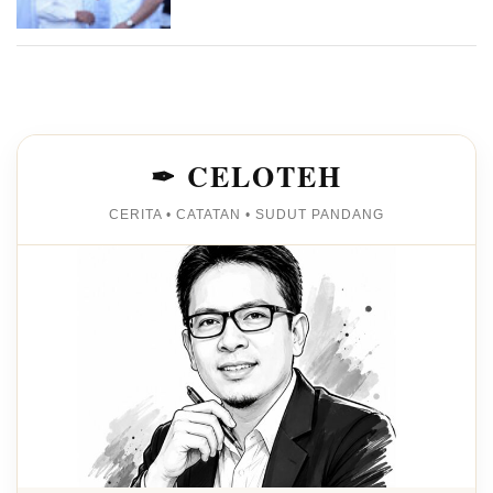
✒ CELOTEH
CERITA • CATATAN • SUDUT PANDANG