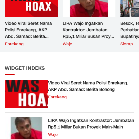
Video Viral Seret Nama
LIRA Wajo Ingatkan
Besok, T
Polisi Enrekang, AKP
Kontraktor: Jembatan
Perhatian
Abd. Samad: Berita
Rp5,1 Miliar Bukan Proyek
Bupatiny
Bohong
Main-Main
Jeep
Enrekang
Wajo
Sidrap
WIDGET INDEKS
Video Viral Seret Nama Polisi Enrekang,
AKP Abd. Samad: Berita Bohong
Enrekang
LIRA Wajo Ingatkan Kontraktor: Jembatan
Rp5,1 Miliar Bukan Proyek Main-Main
Wajo