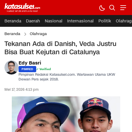
Beranda
Daerah
Nasional
Internasional
Politik
Olahrag
Beranda
Olahraga
Tekanan Ada di Danish, Veda Justru
Bisa Buat Kejutan di Catalunya
Edy Basri
PIMRED
✓ Verified
Pimpinan Redaksi Katasulsel.com. Wartawan Utama UKW
Dewan Pers sejak 2018.
Mei 17, 2026 4:13 pm