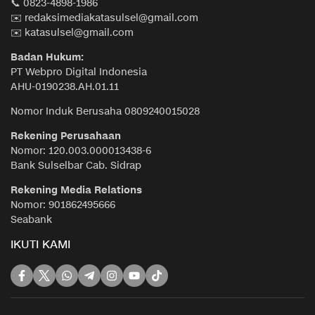
📞 0823-4898-1986
✉️ redaksimediakatasulsel@gmail.com
✉️ katasulsel@gmail.com
Badan Hukum:
PT Webpro Digital Indonesia
AHU-0190238.AH.01.11
Nomor Induk Berusaha 0809240015028
Rekening Perusahaan
Nomor: 120.003.000013438-6
Bank Sulselbar Cab. Sidrap
Rekening Media Relations
Nomor: 901862495666
Seabank
IKUTI KAMI