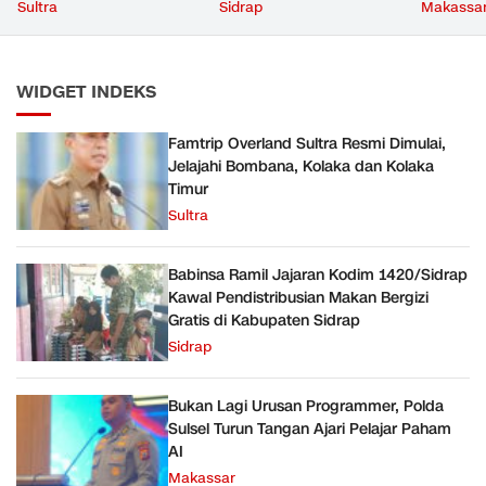
Kolaka Timur
Makan Bergizi Gratis di
Paham A
Sultra
Sidrap
Makassa
Kabupaten Sidrap
WIDGET INDEKS
Famtrip Overland Sultra Resmi Dimulai,
Jelajahi Bombana, Kolaka dan Kolaka
Timur
Sultra
Babinsa Ramil Jajaran Kodim 1420/Sidrap
Kawal Pendistribusian Makan Bergizi
Gratis di Kabupaten Sidrap
Sidrap
Bukan Lagi Urusan Programmer, Polda
Sulsel Turun Tangan Ajari Pelajar Paham
AI
Makassar