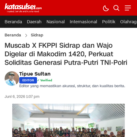
Beranda
Daerah
Nasional
Internasional
Politik
Olahrag
Beranda
Sidrap
Muscab X FKPPI Sidrap dan Wajo
Digelar di Makodim 1420, Perkuat
Soliditas Generasi Putra-Putri TNI-Polri
Tipue Sultan
EDITOR
✓ Verified
Editor yang memastikan akurasi, struktur, dan kualitas berita.
Juni 6, 2026 1:07 pm