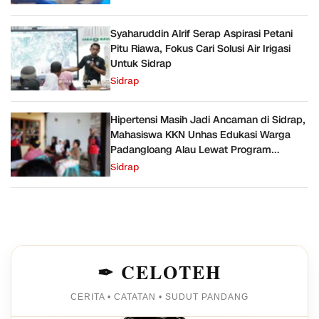
Syaharuddin Alrif Serap Aspirasi Petani
Pitu Riawa, Fokus Cari Solusi Air Irigasi
Untuk Sidrap
Sidrap
Hipertensi Masih Jadi Ancaman di Sidrap,
Mahasiswa KKN Unhas Edukasi Warga
Padangloang Alau Lewat Program
SEHATI
Sidrap
✒ CELOTEH
CERITA • CATATAN • SUDUT PANDANG