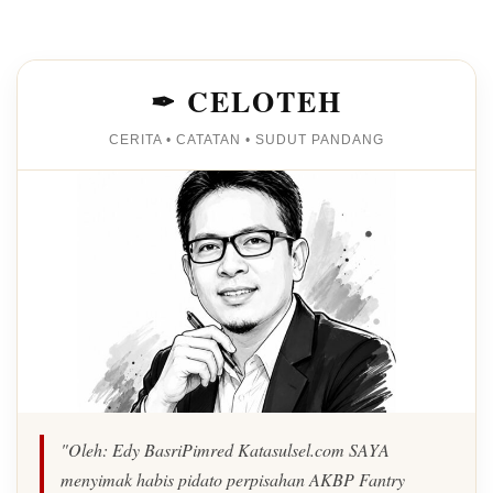
✒ CELOTEH
CERITA • CATATAN • SUDUT PANDANG
"Oleh: Edy BasriPimred Katasulsel.com SAYA
menyimak habis pidato perpisahan AKBP Fantry