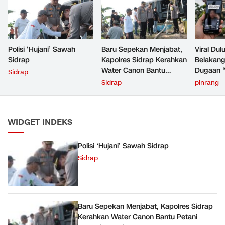
Polisi ‘Hujani’ Sawah
Baru Sepekan Menjabat,
Viral Dul
Sidrap
Kapolres Sidrap Kerahkan
Belakang
Water Canon Bantu
Dugaan “
Sidrap
Petani Hadapi Kekeringan
Pinrang
Sidrap
pinrang
Pembukt
WIDGET INDEKS
Polisi ‘Hujani’ Sawah Sidrap
Sidrap
Baru Sepekan Menjabat, Kapolres Sidrap
Kerahkan Water Canon Bantu Petani