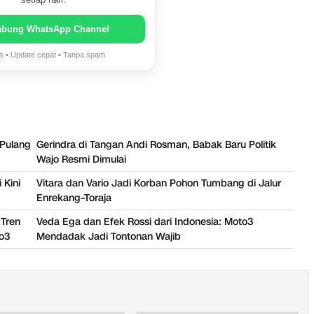
setiap hari.
abung WhatsApp Channel
is • Update cepat • Tanpa spam
 Pulang
Gerindra di Tangan Andi Rosman, Babak Baru Politik
Wajo Resmi Dimulai
 Kini
Vitara dan Vario Jadi Korban Pohon Tumbang di Jalur
Enrekang–Toraja
 Tren
Veda Ega dan Efek Rossi dari Indonesia: Moto3
to3
Mendadak Jadi Tontonan Wajib