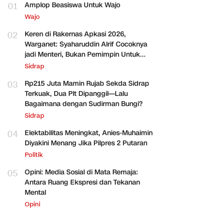
01
Amplop Beasiswa Untuk Wajo
Wajo
02
Keren di Rakernas Apkasi 2026,
Warganet: Syaharuddin Alrif Cocoknya
jadi Menteri, Bukan Pemimpin Untuk
Sidrap Saja
Sidrap
03
Rp215 Juta Mamin Rujab Sekda Sidrap
Terkuak, Dua Plt Dipanggil—Lalu
Bagaimana dengan Sudirman Bungi?
Sidrap
04
Elektabilitas Meningkat, Anies-Muhaimin
Diyakini Menang Jika Pilpres 2 Putaran
Politik
05
Opini: Media Sosial di Mata Remaja:
Antara Ruang Ekspresi dan Tekanan
Mental
Opini