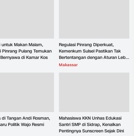
si untuk Makan Malam,
Regulasi Pinrang Diperkuat,
i Pinrang Pulang Temukan
Kemenkum Sulsel Pastikan Tak
ak Bernyawa di Kamar Kos
Bertentangan dengan Aturan Lebih
Tinggi
Makassar
a di Tangan Andi Rosman,
Mahasiswa KKN Unhas Edukasi
aru Politik Wajo Resmi
Santri SMP di Sidrap, Kenalkan
Pentingnya Sunscreen Sejak Dini