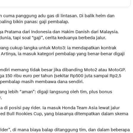
 cuma panggung adu gas di lintasan. Di balik helm dan
paling bikin panas: gaji pembalap.
a Pratama dari Indonesia dan Hakim Danish dari Malaysia.
ia, tapi soal “gaji”, cerita keduanya berbeda jalur.
 yang cukup langka untuk Moto3: ia mendapatkan kontrak
Artinya, ia masuk kategori pembalap yang benar-benar digaji
ndiri memang tidak besar jika dibanding Moto2 atau MotoGP.
gga 150 ribu euro per tahun (sekitar Rp500 juta sampai Rp2,5
ika pembalap masih membawa dana sendiri.
ang lebih “aman”: digaji langsung oleh tim, plus bonus
.
da di posisi pay rider. Ia masuk Honda Team Asia lewat jalur
 Red Bull Rookies Cup, yang biasanya ditempatkan dalam skema
rider”, di mana biaya balap ditanggung tim, dan dalam beberapa