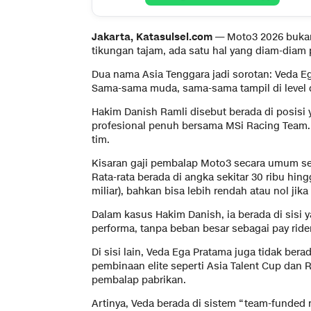
Jakarta, Katasulsel.com
— Moto3 2026 bukan
tikungan tajam, ada satu hal yang diam-diam 
Dua nama Asia Tenggara jadi sorotan: Veda Eg
Sama-sama muda, sama-sama tampil di level dun
Hakim Danish Ramli disebut berada di posisi
profesional penuh bersama MSi Racing Team. 
tim.
Kisaran gaji pembalap Moto3 secara umum se
Rata-rata berada di angka sekitar 30 ribu hin
miliar), bahkan bisa lebih rendah atau nol j
Dalam kasus Hakim Danish, ia berada di sisi y
performa, tanpa beban besar sebagai pay rider
Di sisi lain, Veda Ega Pratama juga tidak bera
pembinaan elite seperti Asia Talent Cup dan
pembalap pabrikan.
Artinya, Veda berada di sistem “team-funded 