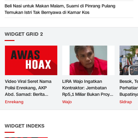
Beli Nasi untuk Makan Malam, Suami di Pinrang Pulang
Temukan Istri Tak Bernyawa di Kamar Kos
WIDGET GRID 2
Video Viral Seret Nama
LIRA Wajo Ingatkan
Besok, T
Polisi Enrekang, AKP
Kontraktor: Jembatan
Perhatian
Abd. Samad: Berita
Rp5,1 Miliar Bukan Proyek
Bupatiny
Bohong
Main-Main
Jeep
Enrekang
Wajo
Sidrap
WIDGET INDEKS