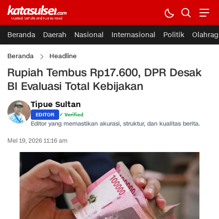
Beranda
Daerah
Nasional
Internasional
Politik
Olahrag
Beranda
Headline
Rupiah Tembus Rp17.600, DPR Desak
BI Evaluasi Total Kebijakan
Tipue Sultan
EDITOR
✓ Verified
Editor yang memastikan akurasi, struktur, dan kualitas berita.
Mei 19, 2026 11:16 am