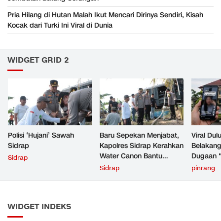
Pria Hilang di Hutan Malah Ikut Mencari Dirinya Sendiri, Kisah
Kocak dari Turki Ini Viral di Dunia
WIDGET GRID 2
Polisi ‘Hujani’ Sawah
Baru Sepekan Menjabat,
Viral Dul
Sidrap
Kapolres Sidrap Kerahkan
Belakang
Water Canon Bantu
Dugaan “
Sidrap
Petani Hadapi Kekeringan
Pinrang
Sidrap
pinrang
Pembukt
WIDGET INDEKS