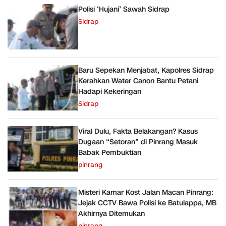
Polisi ‘Hujani’ Sawah Sidrap
Sidrap
Baru Sepekan Menjabat, Kapolres Sidrap
Kerahkan Water Canon Bantu Petani
Hadapi Kekeringan
Sidrap
Viral Dulu, Fakta Belakangan? Kasus
Dugaan “Setoran” di Pinrang Masuk
Babak Pembuktian
pinrang
Misteri Kamar Kost Jalan Macan Pinrang:
Jejak CCTV Bawa Polisi ke Batulappa, MB
Akhirnya Ditemukan