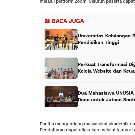
melalui platform Zoom. Seluruh peserta dapat 
📖 BACA JUGA
Universitas Kehilangan 
Pendidikan Tinggi
Perkuat Transformasi Di
Kelola Website dan Keu
Dua Mahasiswa UNUSIA G
Dana untuk Jutaan Santr
Panitia mengundang masyarakat akademik dan p
Pendaftaran dapat dilakukan melalui tautan: 