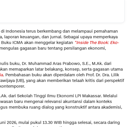
 di Indonesia terus berkembang dan melampaui pemahaman
a, laporan keuangan, dan jurnal. Sebagai upaya memperkaya
ah Buku ICMA akan menggelar kegiatan
“Inside The Book: Eko-
mengulas gagasan baru tentang persilangan ekonomi,
ulis buku, Dr. Muhammad Aras Prabowo, S.E., M.Ak. dari
 akan memaparkan latar belakang, konsep, serta gagasan utama
ia
. Pembahasan buku akan diperdalam oleh Prof. Dr. Dra. Lilik
rawijaya (UB), yang akan memberikan telaah kritis dari perspektif
kontemporer.
.Ak. dari Sekolah Tinggi Ilmu Ekonomi LPI Makassar. Melalui
awasan baru mengenai relevansi akuntansi dalam konteks
ligus membuka ruang dialog yang konstruktif antara akademisi,
ni 2026, mulai pukul 13.30 WIB hingga selesai, secara daring