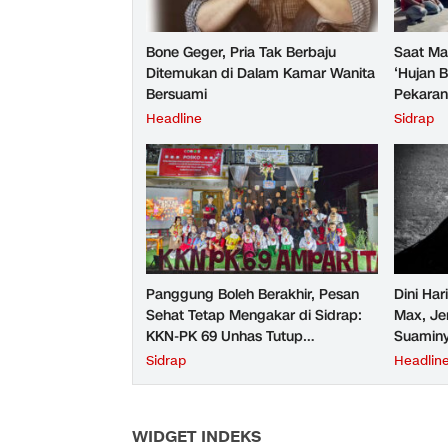
Bone Geger, Pria Tak Berbaju
Saat M
Ditemukan di Dalam Kamar Wanita
‘Hujan B
Bersuami
Pekaran
Tak Lag
Headline
Sidrap
Panggung Boleh Berakhir, Pesan
Dini Har
Sehat Tetap Mengakar di Sidrap:
Max, Je
KKN-PK 69 Unhas Tutup
Suaminy
Pengabdian Lewat Pentas Sehat
Sidrap
Headlin
WIDGET INDEKS