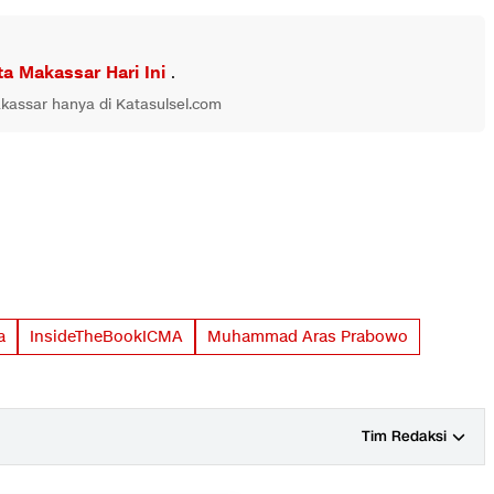
ta Makassar Hari Ini
.
akassar hanya di Katasulsel.com
i
a
InsideTheBookICMA
Muhammad Aras Prabowo
Tim Redaksi