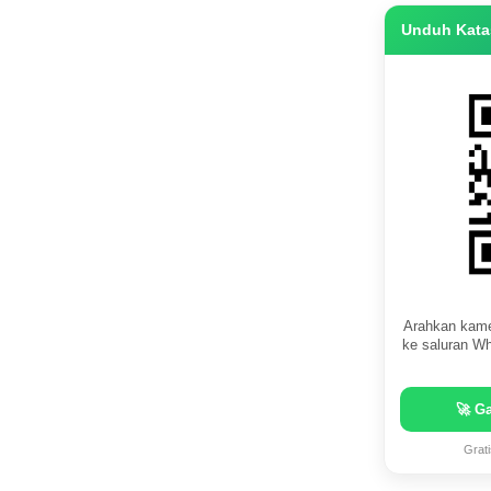
Unduh Katas
Arahkan kame
ke saluran Wh
🚀 G
Grat