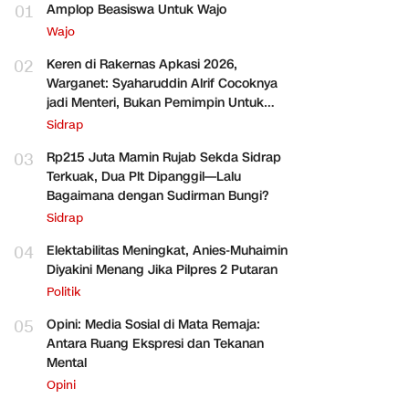
01
Amplop Beasiswa Untuk Wajo
Wajo
02
Keren di Rakernas Apkasi 2026,
Warganet: Syaharuddin Alrif Cocoknya
jadi Menteri, Bukan Pemimpin Untuk
Sidrap Saja
Sidrap
03
Rp215 Juta Mamin Rujab Sekda Sidrap
Terkuak, Dua Plt Dipanggil—Lalu
Bagaimana dengan Sudirman Bungi?
Sidrap
04
Elektabilitas Meningkat, Anies-Muhaimin
Diyakini Menang Jika Pilpres 2 Putaran
Politik
05
Opini: Media Sosial di Mata Remaja:
Antara Ruang Ekspresi dan Tekanan
Mental
Opini