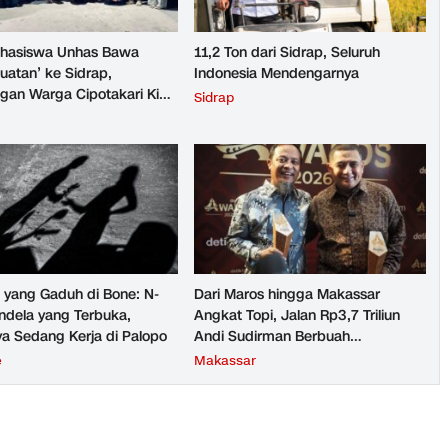
ahasiswa Unhas Bawa
11,2 Ton dari Sidrap, Seluruh
uatan’ ke Sidrap,
Indonesia Mendengarnya
gan Warga Cipotakari Kini
Sidrap
i Bergantung Ember
i yang Gaduh di Bone: N-
Dari Maros hingga Makassar
ndela yang Terbuka,
Angkat Topi, Jalan Rp3,7 Triliun
a Sedang Kerja di Palopo
Andi Sudirman Berbuah
Penghargaan Nasional
e
Makassar