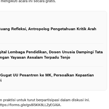
mengikuti acara ini secara gratis.
Ruang Refleksi, Antropolog Pengetahuan Kritik Arah
gital Lembaga Pendidikan, Dosen Unusia Dampingi Tata
angan Yayasan Assalam Terpadu Tenjo
ugat UU Pesantren ke MK, Persoalkan Kepastian
i
raktisi untuk turut berpartisipasi dalam diskusi ini.
https://forms.gle/gs8i5KK8LLZyEGi6A.