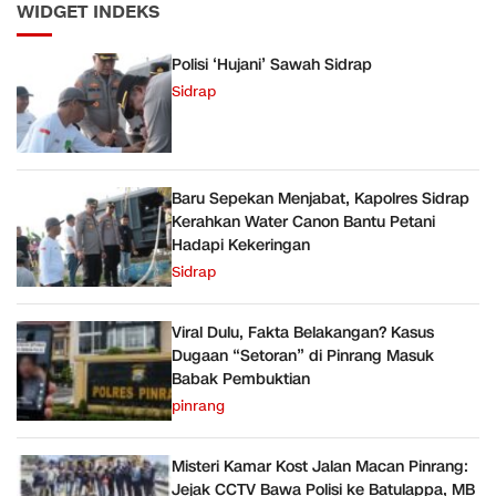
WIDGET INDEKS
Polisi ‘Hujani’ Sawah Sidrap
Sidrap
Baru Sepekan Menjabat, Kapolres Sidrap
Kerahkan Water Canon Bantu Petani
Hadapi Kekeringan
Sidrap
Viral Dulu, Fakta Belakangan? Kasus
Dugaan “Setoran” di Pinrang Masuk
Babak Pembuktian
pinrang
Misteri Kamar Kost Jalan Macan Pinrang:
Jejak CCTV Bawa Polisi ke Batulappa, MB