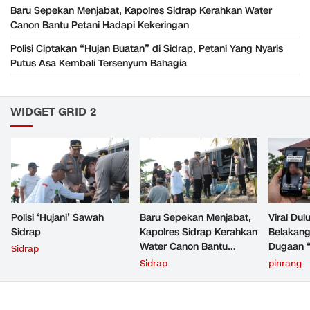
Baru Sepekan Menjabat, Kapolres Sidrap Kerahkan Water
Canon Bantu Petani Hadapi Kekeringan
Polisi Ciptakan “Hujan Buatan” di Sidrap, Petani Yang Nyaris
Putus Asa Kembali Tersenyum Bahagia
WIDGET GRID 2
Polisi ‘Hujani’ Sawah
Baru Sepekan Menjabat,
Viral Dul
Sidrap
Kapolres Sidrap Kerahkan
Belakang
Water Canon Bantu
Dugaan “
Sidrap
Petani Hadapi Kekeringan
Pinrang
Sidrap
pinrang
Pembukt