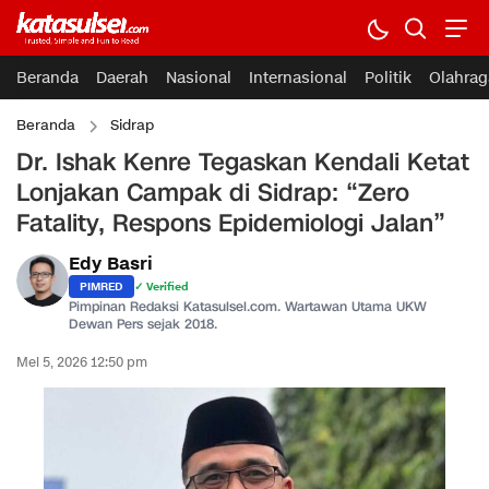
Beranda
Daerah
Nasional
Internasional
Politik
Olahrag
Beranda
Sidrap
Dr. Ishak Kenre Tegaskan Kendali Ketat
Lonjakan Campak di Sidrap: “Zero
Fatality, Respons Epidemiologi Jalan”
Edy Basri
PIMRED
✓ Verified
Pimpinan Redaksi Katasulsel.com. Wartawan Utama UKW
Dewan Pers sejak 2018.
Mei 5, 2026 12:50 pm