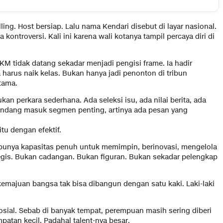
ing. Host bersiap. Lalu nama Kendari disebut di layar nasional.
kontroversi. Kali ini karena wali kotanya tampil percaya diri di
 SKM tidak datang sekadar menjadi pengisi frame. Ia hadir
arus naik kelas. Bukan hanya jadi penonton di tribun
tama.
bukan perkara sederhana. Ada seleksi isu, ada nilai berita, ada
undang masuk segmen penting, artinya ada pesan yang
tu dengan efektif.
unya kapasitas penuh untuk memimpin, berinovasi, mengelola
gis. Bukan cadangan. Bukan figuran. Bukan sekadar pelengkap
kemajuan bangsa tak bisa dibangun dengan satu kaki. Laki-laki
sosial. Sebab di banyak tempat, perempuan masih sering diberi
patan kecil. Padahal talent-nya besar.