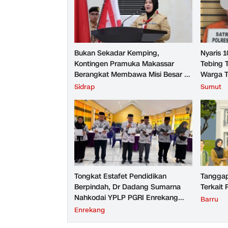
Bukan Sekadar Kemping,
Nyaris 
Kontingen Pramuka Makassar
Tebing 
Berangkat Membawa Misi Besar ke
Warga T
Jambore Nasional XII
Sidrap
Sumut
Tongkat Estafet Pendidikan
Tangga
Berpindah, Dr Dadang Sumarna
Terkait
Nahkodai YPLP PGRI Enrekang
Barru
Lima Tahun ke Depan
Enrekang