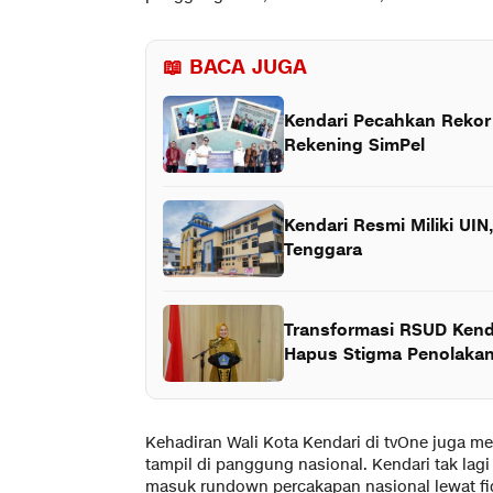
📖 BACA JUGA
Kendari Pecahkan Rekor 
Rekening SimPel
Kendari Resmi Miliki UIN
Tenggara
Transformasi RSUD Kenda
Hapus Stigma Penolakan
Kehadiran Wali Kota Kendari di tvOne juga me
tampil di panggung nasional. Kendari tak lagi 
masuk rundown percakapan nasional lewat f