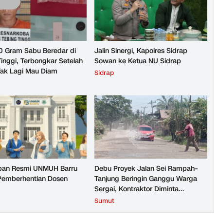
10 Gram Sabu Beredar di
Jalin Sinergi, Kapolres Sidrap
Tinggi, Terbongkar Setelah
Sowan ke Ketua NU Sidrap
ak Lagi Mau Diam
Sidrap
pan Resmi UNMUH Barru
Debu Proyek Jalan Sei Rampah–
 Pemberhentian Dosen
Tanjung Beringin Ganggu Warga
Sergai, Kontraktor Diminta
Perhatikan Dampak Lingkungan
Sumut