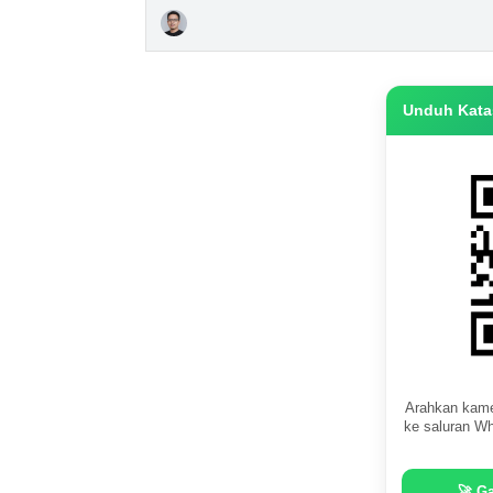
Unduh Katas
Arahkan kame
ke saluran Wh
🚀 G