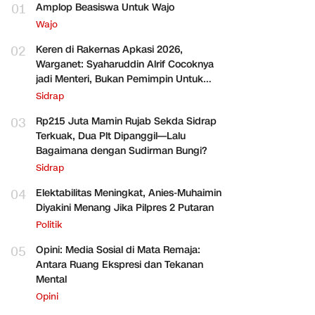
01
Amplop Beasiswa Untuk Wajo
Wajo
02
Keren di Rakernas Apkasi 2026,
Warganet: Syaharuddin Alrif Cocoknya
jadi Menteri, Bukan Pemimpin Untuk
Sidrap Saja
Sidrap
03
Rp215 Juta Mamin Rujab Sekda Sidrap
Terkuak, Dua Plt Dipanggil—Lalu
Bagaimana dengan Sudirman Bungi?
Sidrap
04
Elektabilitas Meningkat, Anies-Muhaimin
Diyakini Menang Jika Pilpres 2 Putaran
Politik
05
Opini: Media Sosial di Mata Remaja:
Antara Ruang Ekspresi dan Tekanan
Mental
Opini