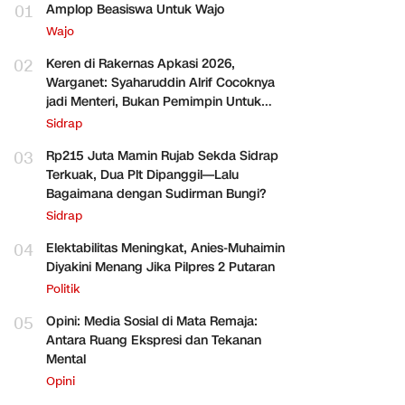
01
Amplop Beasiswa Untuk Wajo
Wajo
02
Keren di Rakernas Apkasi 2026,
Warganet: Syaharuddin Alrif Cocoknya
jadi Menteri, Bukan Pemimpin Untuk
Sidrap Saja
Sidrap
03
Rp215 Juta Mamin Rujab Sekda Sidrap
Terkuak, Dua Plt Dipanggil—Lalu
Bagaimana dengan Sudirman Bungi?
Sidrap
04
Elektabilitas Meningkat, Anies-Muhaimin
Diyakini Menang Jika Pilpres 2 Putaran
Politik
05
Opini: Media Sosial di Mata Remaja:
Antara Ruang Ekspresi dan Tekanan
Mental
Opini