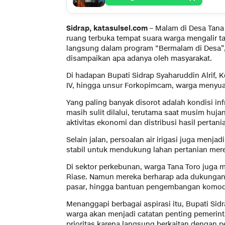
Sidrap, katasulsel.com –
Malam di Desa Tana 
ruang terbuka tempat suara warga mengalir 
langsung dalam program “Bermalam di Desa”,
disampaikan apa adanya oleh masyarakat.
Di hadapan Bupati Sidrap Syaharuddin Alrif,
IV, hingga unsur Forkopimcam, warga menyuar
Yang paling banyak disorot adalah kondisi in
masih sulit dilalui, terutama saat musim huj
aktivitas ekonomi dan distribusi hasil pertani
Selain jalan, persoalan air irigasi juga menja
stabil untuk mendukung lahan pertanian mere
Di sektor perkebunan, warga Tana Toro juga m
Riase. Namun mereka berharap ada dukungan le
pasar, hingga bantuan pengembangan komod
Menanggapi berbagai aspirasi itu, Bupati Si
warga akan menjadi catatan penting pemerinta
prioritas karena langsung berkaitan dengan 