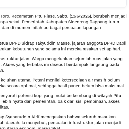
Toro, Kecamatan Pitu Riase, Sabtu (13/6/2026), berubah menjadi
tanpa sekat. Pemerintah Kabupaten Sidenreng Rappang turun
 dan di momen inilah berbagai persoalan lapangan
 Ketua DPRD Sidrap Takyuddin Masse, jajaran anggota DPRD Dapil
akan kebutuhan yang selama ini mereka rasakan setiap hari.
frastruktur jalan. Warga mengeluhkan sejumlah ruas jalan yang
an. Akses yang terbatas ini disebut berdampak langsung pada
an.
di keluhan utama. Petani menilai ketersediaan air masih belum
ka secara optimal, sehingga hasil panen belum bisa maksimal.
enyoroti potensi kopi yang mulai berkembang di wilayah Pitu
bih nyata dari pemerintah, baik dari sisi pembinaan, akses
itas.
drap Syaharuddin Alrif menegaskan bahwa seluruh masukan
h daerah. Ia menyebut, persoalan infrastruktur jalan menjadi
perputaran ekonomi masyarakat.