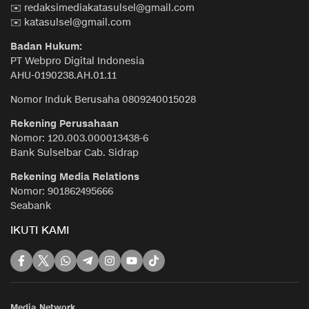
✉️ redaksimediakatasulsel@gmail.com
✉️ katasulsel@gmail.com
Badan Hukum:
PT Webpro Digital Indonesia
AHU-0190238.AH.01.11
Nomor Induk Berusaha 0809240015028
Rekening Perusahaan
Nomor: 120.003.000013438-6
Bank Sulselbar Cab. Sidrap
Rekening Media Relations
Nomor: 901862495666
Seabank
IKUTI KAMI
Media Network