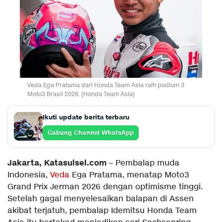
Veda Ega Pratama dari Honda Team Asia raih podium 3
Moto3 Brasil 2026. (Honda Team Asia)
Ikuti update berita terbaru
Gabung Channel WhatsApp
Jakarta, Katasulsel.com
– Pembalap muda
Indonesia,
Veda
Ega Pratama, menatap Moto3
Grand Prix Jerman 2026 dengan optimisme tinggi.
Setelah gagal menyelesaikan balapan di Assen
akibat terjatuh, pembalap Idemitsu Honda Team