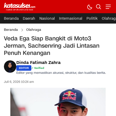
Beranda
Daerah
Nasional
Internasional
Politik
Olahrag
Beranda
Olahraga
Veda Ega Siap Bangkit di Moto3
Jerman, Sachsenring Jadi Lintasan
Penuh Kenangan
Dinda Fatimah Zahra
EDITOR
✓ Verified
Editor yang memastikan akurasi, struktur, dan kualitas berita.
Juli 6, 2026 10:24 am