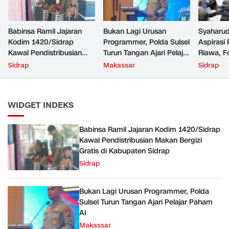
Babinsa Ramil Jajaran
Bukan Lagi Urusan
Syaharud
Kodim 1420/Sidrap
Programmer, Polda Sulsel
Aspirasi 
Kawal Pendistribusian
Turun Tangan Ajari Pelajar
Riawa, Fo
Makan Bergizi Gratis di
Paham AI
Air Iriga
Sidrap
Makassar
Sidrap
Kabupaten Sidrap
WIDGET INDEKS
Babinsa Ramil Jajaran Kodim 1420/Sidrap
Kawal Pendistribusian Makan Bergizi
Gratis di Kabupaten Sidrap
Sidrap
Bukan Lagi Urusan Programmer, Polda
Sulsel Turun Tangan Ajari Pelajar Paham
AI
Makassar