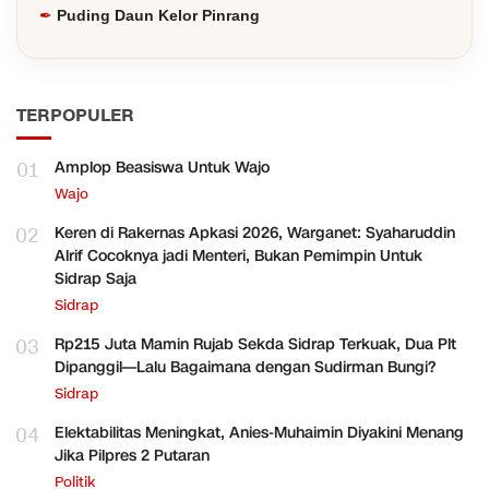
Puding Daun Kelor Pinrang
TERPOPULER
01
Amplop Beasiswa Untuk Wajo
Wajo
02
Keren di Rakernas Apkasi 2026, Warganet: Syaharuddin
Alrif Cocoknya jadi Menteri, Bukan Pemimpin Untuk
Sidrap Saja
Sidrap
03
Rp215 Juta Mamin Rujab Sekda Sidrap Terkuak, Dua Plt
Dipanggil—Lalu Bagaimana dengan Sudirman Bungi?
Sidrap
04
Elektabilitas Meningkat, Anies-Muhaimin Diyakini Menang
Jika Pilpres 2 Putaran
Politik