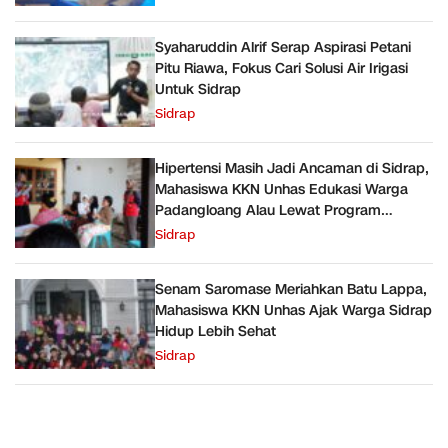
Syaharuddin Alrif Serap Aspirasi Petani
Pitu Riawa, Fokus Cari Solusi Air Irigasi
Untuk Sidrap
Sidrap
Hipertensi Masih Jadi Ancaman di Sidrap,
Mahasiswa KKN Unhas Edukasi Warga
Padangloang Alau Lewat Program
SEHATI
Sidrap
Senam Saromase Meriahkan Batu Lappa,
Mahasiswa KKN Unhas Ajak Warga Sidrap
Hidup Lebih Sehat
Sidrap