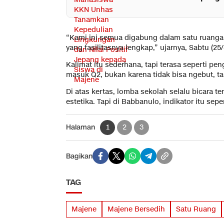
“Kami ini semua digabung dalam satu ruangan.
yang fasilitasnya lengkap,” ujarnya, Sabtu (25/
Kalimat itu sederhana, tapi terasa seperti p
masuk Q2, bukan karena tidak bisa ngebut, ta
Di atas kertas, lomba sekolah selalu bicara te
estetika. Tapi di Babbanulo, indikator itu sep
Halaman
1
2
3
Bagikan
TAG
Majene
Majene Bersedih
Satu Ruang