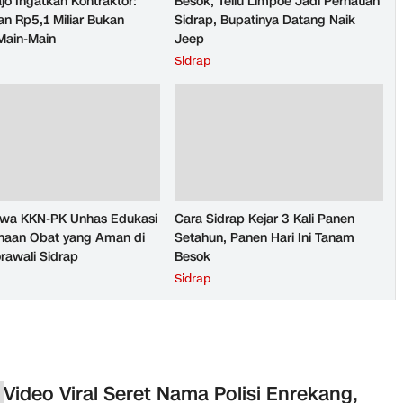
jo Ingatkan Kontraktor:
Besok, Tellu Limpoe Jadi Perhatian
n Rp5,1 Miliar Bukan
Sidrap, Bupatinya Datang Naik
Main-Main
Jeep
Sidrap
wa KKN-PK Unhas Edukasi
Cara Sidrap Kejar 3 Kali Panen
aan Obat yang Aman di
Setahun, Panen Hari Ini Tanam
rawali Sidrap
Besok
Sidrap
Video Viral Seret Nama Polisi Enrekang,