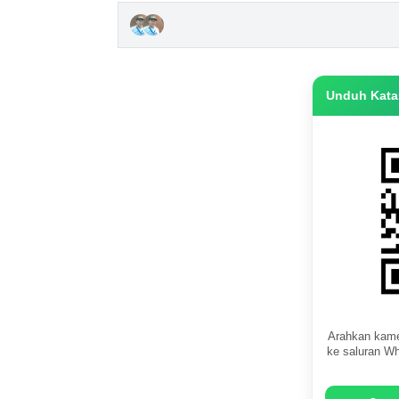
Unduh Katas
Arahkan kame
ke saluran Wh