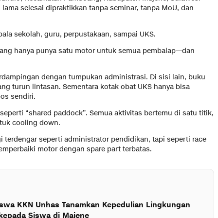
h lama selesai dipraktikkan tanpa seminar, tanpa MoU, dan
pala sekolah, guru, perpustakaan, sampai UKS.
o3 yang hanya punya satu motor untuk semua pembalap—dan
berdampingan dengan tumpukan administrasi. Di sisi lain, buku
ang turun lintasan. Sementara kotak obat UKS hanya bisa
os sendiri.
h seperti “shared paddock”. Semua aktivitas bertemu di satu titik,
ntuk cooling down.
gi terdengar seperti administrator pendidikan, tapi seperti race
mperbaiki motor dengan spare part terbatas.
swa KKN Unhas Tanamkan Kepedulian Lingkungan
g kepada Siswa di Majene