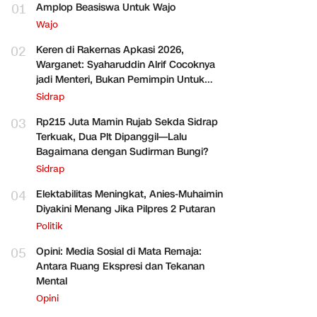
01
Amplop Beasiswa Untuk Wajo
Wajo
02
Keren di Rakernas Apkasi 2026,
Warganet: Syaharuddin Alrif Cocoknya
jadi Menteri, Bukan Pemimpin Untuk
Sidrap Saja
Sidrap
03
Rp215 Juta Mamin Rujab Sekda Sidrap
Terkuak, Dua Plt Dipanggil—Lalu
Bagaimana dengan Sudirman Bungi?
Sidrap
04
Elektabilitas Meningkat, Anies-Muhaimin
Diyakini Menang Jika Pilpres 2 Putaran
Politik
05
Opini: Media Sosial di Mata Remaja:
Antara Ruang Ekspresi dan Tekanan
Mental
Opini