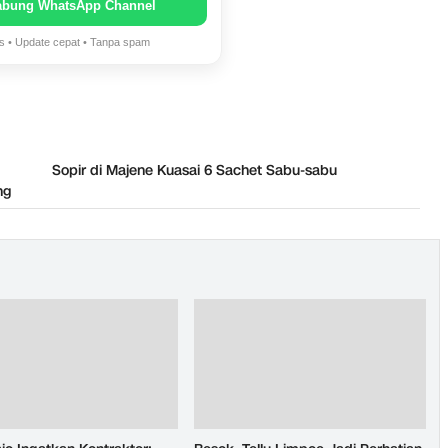
abung WhatsApp Channel
is • Update cepat • Tanpa spam
Sopir di Majene Kuasai 6 Sachet Sabu-sabu
ng