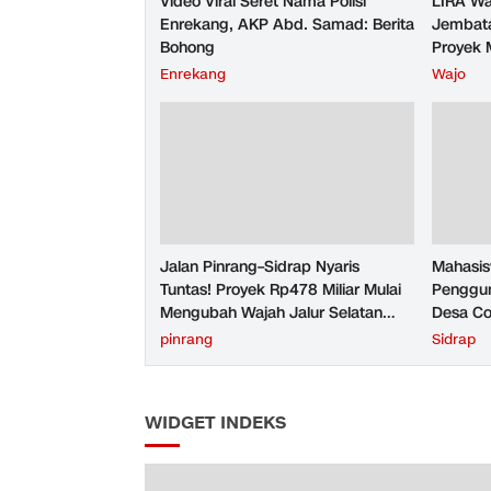
Video Viral Seret Nama Polisi
LIRA Wa
Enrekang, AKP Abd. Samad: Berita
Jembata
Bohong
Proyek 
Enrekang
Wajo
Jalan Pinrang–Sidrap Nyaris
Mahasis
Tuntas! Proyek Rp478 Miliar Mulai
Penggun
Mengubah Wajah Jalur Selatan
Desa Co
Sulsel
pinrang
Sidrap
WIDGET INDEKS