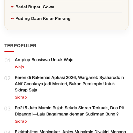
Badai Bupati Gowa
Puding Daun Kelor Pinrang
TERPOPULER
01
Amplop Beasiswa Untuk Wajo
Wajo
02
Keren di Rakernas Apkasi 2026, Warganet: Syaharuddin
Alrif Cocoknya jadi Menteri, Bukan Pemimpin Untuk
Sidrap Saja
Sidrap
03
Rp215 Juta Mamin Rujab Sekda Sidrap Terkuak, Dua Plt
Dipanggil—Lalu Bagaimana dengan Sudirman Bungi?
Sidrap
04
Elektabilitas Meningkat, Anies-Muhaimin Diyakini Menang