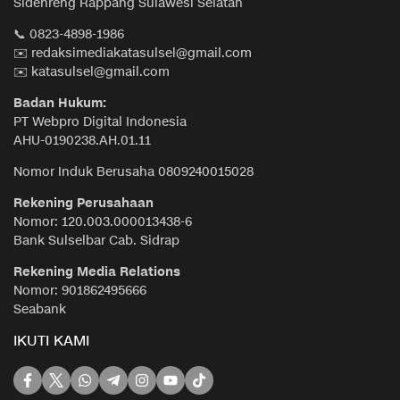
Sidenreng Rappang Sulawesi Selatan
📞 0823-4898-1986
✉️ redaksimediakatasulsel@gmail.com
✉️ katasulsel@gmail.com
Badan Hukum:
PT Webpro Digital Indonesia
AHU-0190238.AH.01.11
Nomor Induk Berusaha 0809240015028
Rekening Perusahaan
Nomor: 120.003.000013438-6
Bank Sulselbar Cab. Sidrap
Rekening Media Relations
Nomor: 901862495666
Seabank
IKUTI KAMI