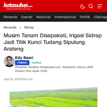
Beranda
Daerah
Nasional
Internasional
Politik
Olahrag
Beranda
Sidrap
Musim Tanam Disepakati, Irigasi Sidrap
Jadi Titik Kunci Tudang Sipulung
Arateng
Edy Basri
PIMRED
✓ Verified
Pimpinan Redaksi Katasulsel.com. Wartawan Utama UKW
Dewan Pers sejak 2018.
Juni 16, 2026 6:07 pm