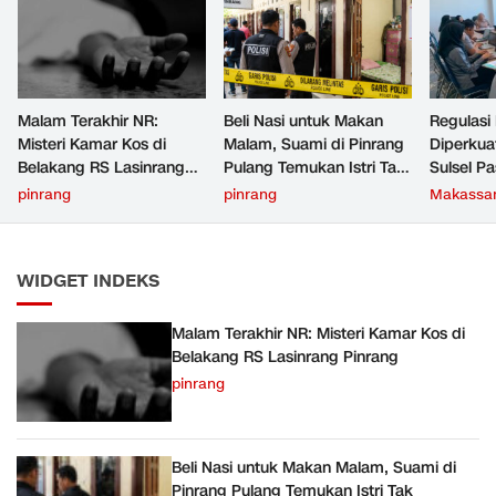
Malam Terakhir NR:
Beli Nasi untuk Makan
Regulasi
Misteri Kamar Kos di
Malam, Suami di Pinrang
Diperku
Belakang RS Lasinrang
Pulang Temukan Istri Tak
Sulsel Pa
Pinrang
Bernyawa di Kamar Kos
Bertent
pinrang
pinrang
Makassa
Aturan L
WIDGET INDEKS
Malam Terakhir NR: Misteri Kamar Kos di
Belakang RS Lasinrang Pinrang
pinrang
Beli Nasi untuk Makan Malam, Suami di
Pinrang Pulang Temukan Istri Tak