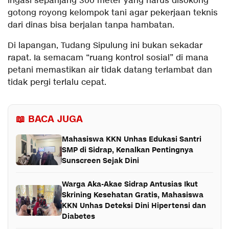
irigasi sepanjang 300 meter yang harus disokong
gotong royong kelompok tani agar pekerjaan teknis
dari dinas bisa berjalan tanpa hambatan.
Di lapangan, Tudang Sipulung ini bukan sekadar
rapat. Ia semacam “ruang kontrol sosial” di mana
petani memastikan air tidak datang terlambat dan
tidak pergi terlalu cepat.
📖 BACA JUGA
Mahasiswa KKN Unhas Edukasi Santri
SMP di Sidrap, Kenalkan Pentingnya
Sunscreen Sejak Dini
Warga Aka-Akae Sidrap Antusias Ikut
Skrining Kesehatan Gratis, Mahasiswa
KKN Unhas Deteksi Dini Hipertensi dan
Diabetes