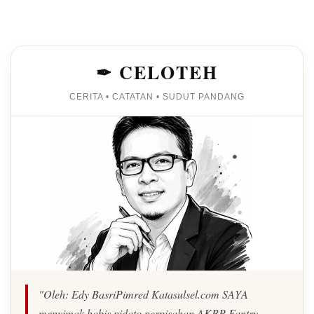
✒ CELOTEH
CERITA • CATATAN • SUDUT PANDANG
"Oleh: Edy BasriPimred Katasulsel.com SAYA
menyimak habis pidato perpisahan AKBP Fantry