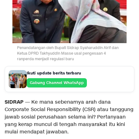
Penandatangan oleh Bupati Sidrap Syaharuddin Alrif dan
Ketua DPRD Takhyuddin Masse usai pengesaan 4
ranperda menjadi regulasi baru
Ikuti update berita terbaru
Gabung Channel WhatsApp
SIDRAP
— Ke mana sebenarnya arah dana
Corporate Social Responsibility (CSR) atau tanggung
jawab sosial perusahaan selama ini? Pertanyaan
yang kerap muncul di tengah masyarakat itu kini
mulai mendapat jawaban.