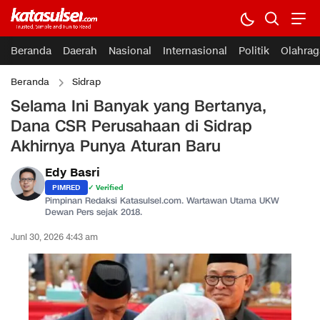
Beranda
Daerah
Nasional
Internasional
Politik
Olahrag
Beranda
Sidrap
Selama Ini Banyak yang Bertanya,
Dana CSR Perusahaan di Sidrap
Akhirnya Punya Aturan Baru
Edy Basri
PIMRED
✓ Verified
Pimpinan Redaksi Katasulsel.com. Wartawan Utama UKW
Dewan Pers sejak 2018.
Juni 30, 2026 4:43 am