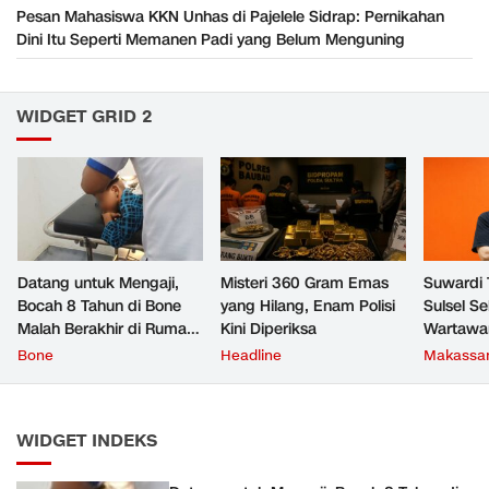
Pesan Mahasiswa KKN Unhas di Pajelele Sidrap: Pernikahan
Dini Itu Seperti Memanen Padi yang Belum Menguning
WIDGET GRID 2
Datang untuk Mengaji,
Misteri 360 Gram Emas
Suwardi 
Bocah 8 Tahun di Bone
yang Hilang, Enam Polisi
Sulsel S
Malah Berakhir di Rumah
Kini Diperiksa
Wartawa
Sakit
Transform
Bone
Headline
Makassa
Prioritas
WIDGET INDEKS