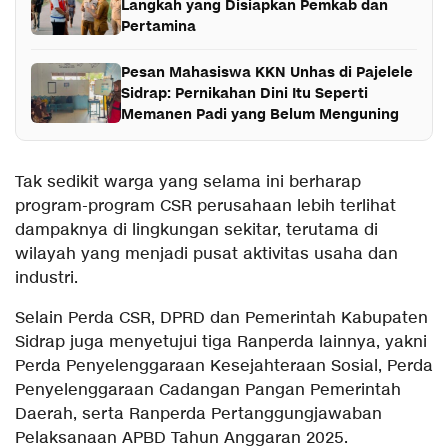
Langkah yang Disiapkan Pemkab dan
Pertamina
Pesan Mahasiswa KKN Unhas di Pajelele
Sidrap: Pernikahan Dini Itu Seperti
Memanen Padi yang Belum Menguning
Tak sedikit warga yang selama ini berharap
program-program CSR perusahaan lebih terlihat
dampaknya di lingkungan sekitar, terutama di
wilayah yang menjadi pusat aktivitas usaha dan
industri.
Selain Perda CSR, DPRD dan Pemerintah Kabupaten
Sidrap juga menyetujui tiga Ranperda lainnya, yakni
Perda Penyelenggaraan Kesejahteraan Sosial, Perda
Penyelenggaraan Cadangan Pangan Pemerintah
Daerah, serta Ranperda Pertanggungjawaban
Pelaksanaan APBD Tahun Anggaran 2025.