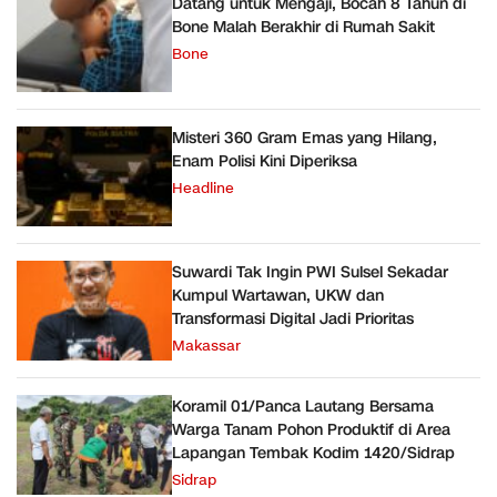
Datang untuk Mengaji, Bocah 8 Tahun di
Bone Malah Berakhir di Rumah Sakit
Bone
Misteri 360 Gram Emas yang Hilang,
Enam Polisi Kini Diperiksa
Headline
Suwardi Tak Ingin PWI Sulsel Sekadar
Kumpul Wartawan, UKW dan
Transformasi Digital Jadi Prioritas
Makassar
Koramil 01/Panca Lautang Bersama
Warga Tanam Pohon Produktif di Area
Lapangan Tembak Kodim 1420/Sidrap
Sidrap