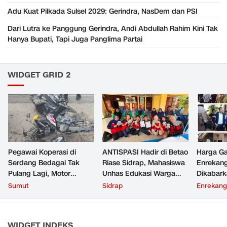
Adu Kuat Pilkada Sulsel 2029: Gerindra, NasDem dan PSI
Dari Lutra ke Panggung Gerindra, Andi Abdullah Rahim Kini Tak
Hanya Bupati, Tapi Juga Panglima Partai
WIDGET GRID 2
Pegawai Koperasi di
ANTISPASI Hadir di Betao
Harga Ga
Serdang Bedagai Tak
Riase Sidrap, Mahasiswa
Enrekan
Pulang Lagi, Motor
Unhas Edukasi Warga
Dikabark
Hancur Usai Dihantam
Cegah ISPA Sejak Dini
Ribu, Si
Sumut
Sidrap
Enrekang
Kereta Api di Perbaungan
Polres T
WIDGET INDEKS