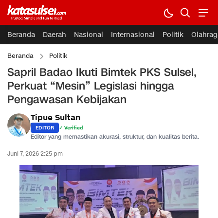
Beranda
Daerah
Nasional
Internasional
Politik
Olahrag
Beranda
Politik
Sapril Badao Ikuti Bimtek PKS Sulsel,
Perkuat “Mesin” Legislasi hingga
Pengawasan Kebijakan
Tipue Sultan
EDITOR
✓ Verified
Editor yang memastikan akurasi, struktur, dan kualitas berita.
Juni 7, 2026 2:25 pm