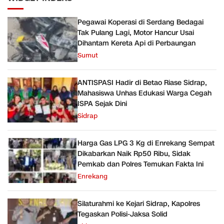
Pegawai Koperasi di Serdang Bedagai
Tak Pulang Lagi, Motor Hancur Usai
Dihantam Kereta Api di Perbaungan
Sumut
ANTISPASI Hadir di Betao Riase Sidrap,
Mahasiswa Unhas Edukasi Warga Cegah
ISPA Sejak Dini
Sidrap
Harga Gas LPG 3 Kg di Enrekang Sempat
Dikabarkan Naik Rp50 Ribu, Sidak
Pemkab dan Polres Temukan Fakta Ini
Enrekang
Silaturahmi ke Kejari Sidrap, Kapolres
Tegaskan Polisi-Jaksa Solid