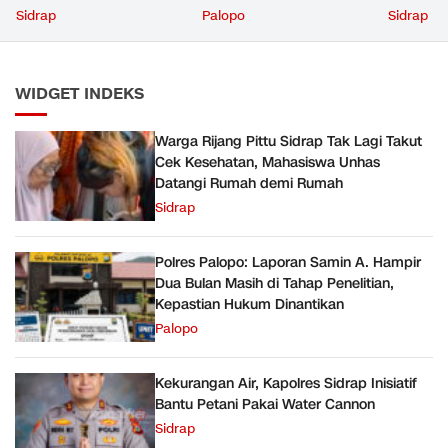
Unhas Datangi Rumah
Penelitian, Kepastian
Cannon
Sidrap
Palopo
Sidrap
demi Rumah
Hukum Dinantikan
WIDGET INDEKS
Warga Rijang Pittu Sidrap Tak Lagi Takut
Cek Kesehatan, Mahasiswa Unhas
Datangi Rumah demi Rumah
Sidrap
Polres Palopo: Laporan Samin A. Hampir
Dua Bulan Masih di Tahap Penelitian,
Kepastian Hukum Dinantikan
Palopo
Kekurangan Air, Kapolres Sidrap Inisiatif
Bantu Petani Pakai Water Cannon
Sidrap