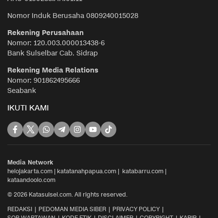
Nomor Induk Berusaha 0809240015028
Rekening Perusahaan
Nomor: 120.003.000013438-6
Bank Sulselbar Cab. Sidrap
Rekening Media Relations
Nomor: 901862495666
Seabank
IKUTI KAMI
Media Network
helojakarta.com
|
katatanahpapua.com
|
katabarru.com
|
kataandoolo.com
© 2026 Katasulsel.com. All rights reserved.
REDAKSI
PEDOMAN MEDIA SIBER
PRIVACY POLICY
SOP WARTAWAN
KODE ETIK
DISCLAIMER
COPYRIGHT
KARIR