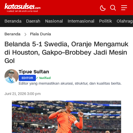
Beranda
Daerah
Nasional
Internasional
Politik
Olahrag
Beranda
Piala Dunia
Belanda 5-1 Swedia, Oranje Mengamuk
di Houston, Gakpo–Brobbey Jadi Mesin
Gol
Tipue Sultan
EDITOR
✓ Verified
Editor yang memastikan akurasi, struktur, dan kualitas berita.
Juni 21, 2026 3:00 pm