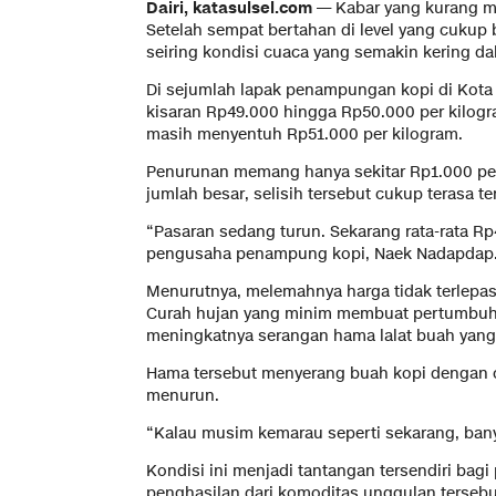
Dairi, katasulsel.com —
Kabar yang kurang me
Setelah sempat bertahan di level yang cukup b
seiring kondisi cuaca yang semakin kering da
Di sejumlah lapak penampungan kopi di Kota Si
kisaran Rp49.000 hingga Rp50.000 per kilogr
masih menyentuh Rp51.000 per kilogram.
Penurunan memang hanya sekitar Rp1.000 per
jumlah besar, selisih tersebut cukup terasa 
“Pasaran sedang turun. Sekarang rata-rata Rp
pengusaha penampung kopi, Naek Nadapdap
Menurutnya, melemahnya harga tidak terlepas
Curah hujan yang minim membuat pertumbuhan
meningkatnya serangan hama lalat buah yang d
Hama tersebut menyerang buah kopi dengan c
menurun.
“Kalau musim kemarau seperti sekarang, banya
Kondisi ini menjadi tantangan tersendiri bagi
penghasilan dari komoditas unggulan tersebu