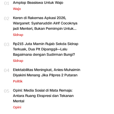
01
Amplop Beasiswa Untuk Wajo
Wajo
02
Keren di Rakernas Apkasi 2026,
Warganet: Syaharuddin Alrif Cocoknya
jadi Menteri, Bukan Pemimpin Untuk
Sidrap Saja
Sidrap
03
Rp215 Juta Mamin Rujab Sekda Sidrap
Terkuak, Dua Plt Dipanggil—Lalu
Bagaimana dengan Sudirman Bungi?
Sidrap
04
Elektabilitas Meningkat, Anies-Muhaimin
Diyakini Menang Jika Pilpres 2 Putaran
Politik
05
Opini: Media Sosial di Mata Remaja:
Antara Ruang Ekspresi dan Tekanan
Mental
Opini