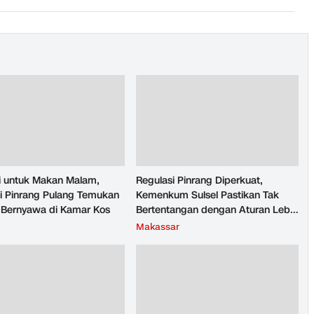
si untuk Makan Malam,
Regulasi Pinrang Diperkuat,
i Pinrang Pulang Temukan
Kemenkum Sulsel Pastikan Tak
ak Bernyawa di Kamar Kos
Bertentangan dengan Aturan Lebih
Tinggi
Makassar