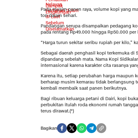
Pada musim panen raya, volume kopi yang m
ton dalam sehari.
Pandangan serupa disampaikan pedagang kopi 
pada rentang Rp49.000 hingga Rp50.000 per k
“Harga turun sekitar seribu rupiah per kilo,” k
Sebagai daerah penghasil kopi terkemuka di Su
dipandang sebelah mata. Nama Kopi Sidikala
internasional karena karakter cita rasanya yan
Karena itu, setiap perubahan harga maupun ko
berharap musim kemarau tidak berlangsung ter
kembali membaik saat panen berikutnya.
Bagi ribuan keluarga petani di Dairi, kopi b
perbukitan itulah roda ekonomi rumah tangga
terus dirawat.(*)
Bagikan