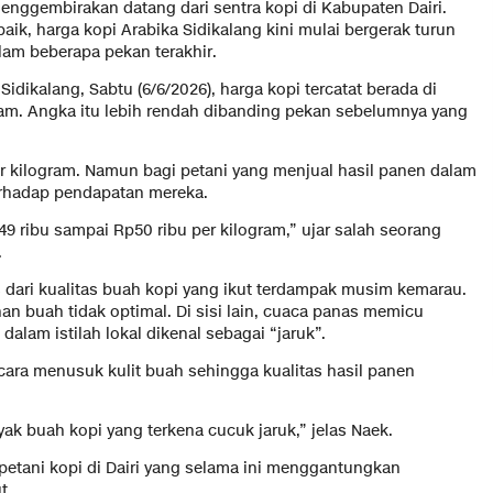
nggembirakan datang dari sentra kopi di Kabupaten Dairi.
aik, harga kopi Arabika Sidikalang kini mulai bergerak turun
lam beberapa pekan terakhir.
dikalang, Sabtu (6/6/2026), harga kopi tercatat berada di
am. Angka itu lebih rendah dibanding pekan sebelumnya yang
 kilogram. Namun bagi petani yang menjual hasil panen dalam
terhadap pendapatan mereka.
49 ribu sampai Rp50 ribu per kilogram,” ujar salah seorang
.
 dari kualitas buah kopi yang ikut terdampak musim kemarau.
 buah tidak optimal. Di sisi lain, cuaca panas memicu
alam istilah lokal dikenal sebagai “jaruk”.
ara menusuk kulit buah sehingga kualitas hasil panen
k buah kopi yang terkena cucuk jaruk,” jelas Naek.
 petani kopi di Dairi yang selama ini menggantungkan
t.