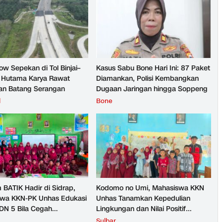
ow Sepekan di Tol Binjai–
Kasus Sabu Bone Hari Ini: 87 Paket
 Hutama Karya Rawat
Diamankan, Polisi Kembangkan
n Batang Serangan
Dugaan Jaringan hingga Soppeng
l
Bone
 BATIK Hadir di Sidrap,
Kodomo no Umi, Mahasiswa KKN
wa KKN-PK Unhas Edukasi
Unhas Tanamkan Kepedulian
DN 5 Bila Cegah
Lingkungan dan Nilai Positif
ran Penyakit
Jepang kepada Siswa di Majene
Sulbar