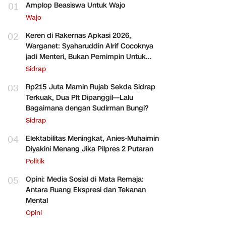
01
Amplop Beasiswa Untuk Wajo
Wajo
02
Keren di Rakernas Apkasi 2026,
Warganet: Syaharuddin Alrif Cocoknya
jadi Menteri, Bukan Pemimpin Untuk
Sidrap Saja
Sidrap
03
Rp215 Juta Mamin Rujab Sekda Sidrap
Terkuak, Dua Plt Dipanggil—Lalu
Bagaimana dengan Sudirman Bungi?
Sidrap
04
Elektabilitas Meningkat, Anies-Muhaimin
Diyakini Menang Jika Pilpres 2 Putaran
Politik
05
Opini: Media Sosial di Mata Remaja:
Antara Ruang Ekspresi dan Tekanan
Mental
Opini