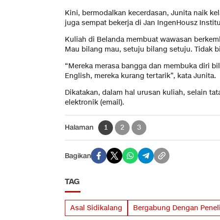
Kini, bermodalkan kecerdasan, Junita naik kel
juga sempat bekerja di Jan IngenHousz Institu
Kuliah di Belanda membuat wawasan berkemba
Mau bilang mau, setuju bilang setuju. Tidak bi
“Mereka merasa bangga dan membuka diri bila
English, mereka kurang tertarik”, kata Junita.
Dikatakan, dalam hal urusan kuliah, selain ta
elektronik (email).
Halaman
1
2
3
Bagikan
TAG
Asal Sidikalang
Bergabung Dengan Peneli