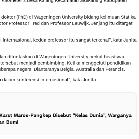
al Kilometer 2 Desa Kalang Kecamatan Sidikalang Kabupaten
oktor (PhD) di Wageningen University bidang keilmuan Statika
r Professor Fred dan Professor Eeuwijk. Jenjang itu ditarget
 internasional, kedua professor itu sangat terkenal”, kata Junita
dan dituntaskan di Wageningen University berkat beasiswa
r tersebut menjadi pembimbing. Ketika menggeluti pendidikan
beberapa negara. Diantaranya Belgia, Australia dan Perancis.
dalam konferensi internasional”, kata Junita.
arst Maros-Pangkep Disebut “Kelas Dunia”, Warganya
an Bumi