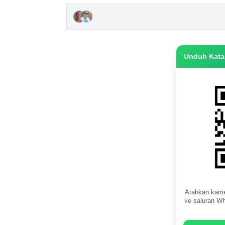
Unduh Katas
Arahkan kame
ke saluran Wh