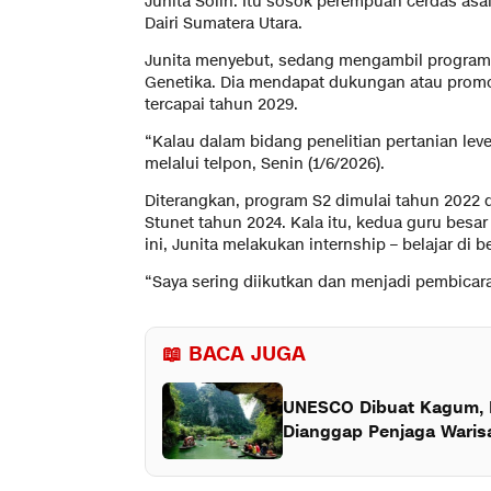
Junita Solin. Itu sosok perempuan cerdas as
Dairi Sumatera Utara.
Junita menyebut, sedang mengambil program d
Genetika. Dia mendapat dukungan atau promoto
tercapai tahun 2029.
“Kalau dalam bidang penelitian pertanian level
melalui telpon, Senin (1/6/2026).
Diterangkan, program S2 dimulai tahun 2022 
Stunet tahun 2024. Kala itu, kedua guru besa
ini, Junita melakukan internship – belajar di 
“Saya sering diikutkan dan menjadi pembicara 
📖 BACA JUGA
UNESCO Dibuat Kagum, K
Dianggap Penjaga Waris