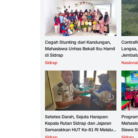
Cegah Stunting dari Kandungan,
Contrafl
Mahasiswa Unhas Bekali Ibu Hamil
Langsa,
di Sidrap
Jembata
Sidrap
Nasiona
Setetes Darah, Sejuta Harapan:
Program
Kepala Rutan Sidrap dan Jajaran
Mahasis
Semarakkan HUT Ke-81 RI Melalui
Siswa S
Aksi Donor Darah
Penyeba
Sidrap
Sidrap