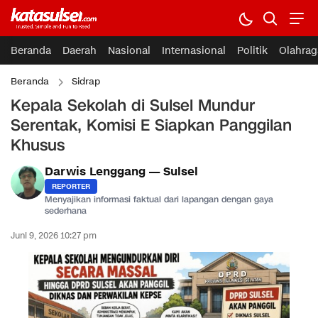
Beranda
Daerah
Nasional
Internasional
Politik
Olahrag
Beranda
Sidrap
Kepala Sekolah di Sulsel Mundur
Serentak, Komisi E Siapkan Panggilan
Khusus
Darwis Lenggang — Sulsel
REPORTER
Menyajikan informasi faktual dari lapangan dengan gaya
sederhana
Juni 9, 2026 10:27 pm