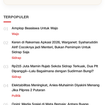
TERPOPULER
01
Amplop Beasiswa Untuk Wajo
Wajo
02
Keren di Rakernas Apkasi 2026, Warganet: Syaharuddin
Alrif Cocoknya jadi Menteri, Bukan Pemimpin Untuk
Sidrap Saja
Sidrap
03
Rp215 Juta Mamin Rujab Sekda Sidrap Terkuak, Dua Plt
Dipanggil—Lalu Bagaimana dengan Sudirman Bungi?
Sidrap
04
Elektabilitas Meningkat, Anies-Muhaimin Diyakini Menang
Jika Pilpres 2 Putaran
Politik
05
Opini: Media Sosial di Mata Remaja: Antara Ruang