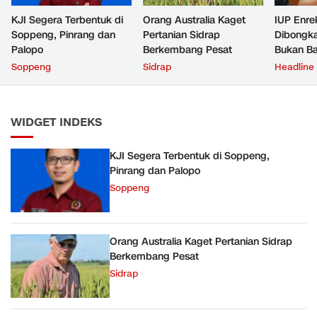
KJI Segera Terbentuk di
Orang Australia Kaget
IUP Enre
Soppeng, Pinrang dan
Pertanian Sidrap
Dibongka
Palopo
Berkembang Pesat
Bukan Ba
Jejak Ta
Soppeng
Sidrap
Headline
WIDGET INDEKS
KJI Segera Terbentuk di Soppeng,
Pinrang dan Palopo
Soppeng
Orang Australia Kaget Pertanian Sidrap
Berkembang Pesat
Sidrap