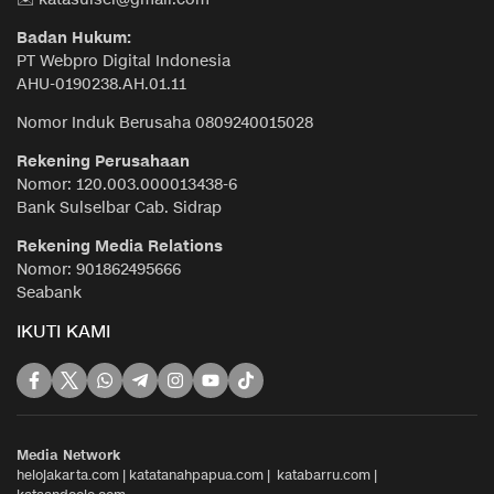
Badan Hukum:
PT Webpro Digital Indonesia
AHU-0190238.AH.01.11
Nomor Induk Berusaha 0809240015028
Rekening Perusahaan
Nomor: 120.003.000013438-6
Bank Sulselbar Cab. Sidrap
Rekening Media Relations
Nomor: 901862495666
Seabank
IKUTI KAMI
Media Network
helojakarta.com
|
katatanahpapua.com
|
katabarru.com
|