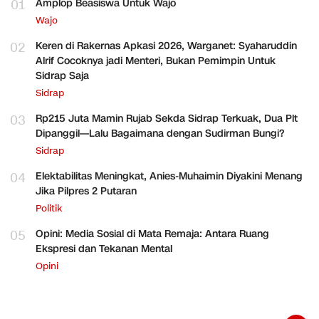
01
Amplop Beasiswa Untuk Wajo
Wajo
02
Keren di Rakernas Apkasi 2026, Warganet: Syaharuddin
Alrif Cocoknya jadi Menteri, Bukan Pemimpin Untuk
Sidrap Saja
Sidrap
03
Rp215 Juta Mamin Rujab Sekda Sidrap Terkuak, Dua Plt
Dipanggil—Lalu Bagaimana dengan Sudirman Bungi?
Sidrap
04
Elektabilitas Meningkat, Anies-Muhaimin Diyakini Menang
Jika Pilpres 2 Putaran
Politik
05
Opini: Media Sosial di Mata Remaja: Antara Ruang
Ekspresi dan Tekanan Mental
Opini