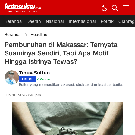
Beranda
Daerah
Nasional
Internasional
Politik
Olahrag
Beranda
Headline
Pembunuhan di Makassar: Ternyata
Suaminya Sendiri, Tapi Apa Motif
Hingga Istrinya Tewas?
Tipue Sultan
EDITOR
✓ Verified
Editor yang memastikan akurasi, struktur, dan kualitas berita.
Juni 16, 2026 7:40 pm