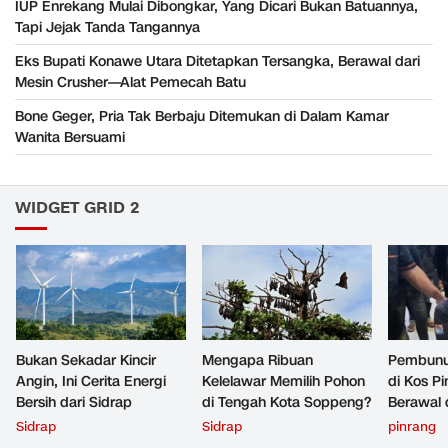
IUP Enrekang Mulai Dibongkar, Yang Dicari Bukan Batuannya,
Tapi Jejak Tanda Tangannya
Eks Bupati Konawe Utara Ditetapkan Tersangka, Berawal dari
Mesin Crusher—Alat Pemecah Batu
Bone Geger, Pria Tak Berbaju Ditemukan di Dalam Kamar
Wanita Bersuami
WIDGET GRID 2
Bukan Sekadar Kincir
Mengapa Ribuan
Pembunu
Angin, Ini Cerita Energi
Kelelawar Memilih Pohon
di Kos P
Bersih dari Sidrap
di Tengah Kota Soppeng?
Berawal d
Rp200 R
Sidrap
Sidrap
pinrang