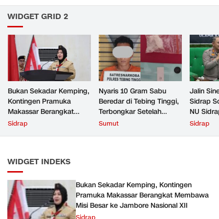
WIDGET GRID 2
Bukan Sekadar Kemping,
Nyaris 10 Gram Sabu
Jalin Sin
Kontingen Pramuka
Beredar di Tebing Tinggi,
Sidrap S
Makassar Berangkat
Terbongkar Setelah
NU Sidra
Membawa Misi Besar ke
Warga Tak Lagi Mau
Sidrap
Sumut
Sidrap
Jambore Nasional XII
Diam
WIDGET INDEKS
Bukan Sekadar Kemping, Kontingen
Pramuka Makassar Berangkat Membawa
Misi Besar ke Jambore Nasional XII
Sidrap