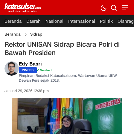
Beranda
Daerah
Nasional
Internasional
Politik
Olahrag
Beranda
Sidrap
Rektor UNISAN Sidrap Bicara Polri di
Bawah Presiden
Edy Basri
PIMRED
✓ Verified
Pimpinan Redaksi Katasulsel.com. Wartawan Utama UKW
Dewan Pers sejak 2018.
Januari 29, 2026 12:38 pm