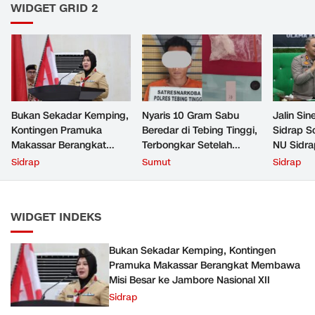
WIDGET GRID 2
Bukan Sekadar Kemping,
Nyaris 10 Gram Sabu
Jalin Sin
Kontingen Pramuka
Beredar di Tebing Tinggi,
Sidrap S
Makassar Berangkat
Terbongkar Setelah
NU Sidra
Membawa Misi Besar ke
Warga Tak Lagi Mau
Sidrap
Sumut
Sidrap
Jambore Nasional XII
Diam
WIDGET INDEKS
Bukan Sekadar Kemping, Kontingen
Pramuka Makassar Berangkat Membawa
Misi Besar ke Jambore Nasional XII
Sidrap