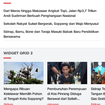
Dari Maros hingga Makassar Angkat Topi, Jalan Rp3,7 Triliun
Andi Sudirman Berbuah Penghargaan Nasional
Sekolah Rakyat Sulsel Bergerak, Soppeng dan Wajo Menyusul
Sidrap, Barru, Bone dan Toraja Masuki Babak Baru Pendidikan
Berasrama
WIDGET GRID 2
Mengapa Ribuan
Pembunuhan Perempuan
Sidrap Te
Kelelawar Memilih Pohon
di Kos Pinrang Diduga
Tangan B
di Tengah Kota Soppeng?
Berawal dari Selisih
Gas Grat
Rp200 Ribu
Sidrap
pinrang
Sidrap