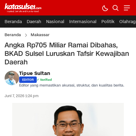
Beranda
Daerah
Nasional
Internasional
Politik
Olahrag
Beranda
Makassar
Angka Rp705 Miliar Ramai Dibahas,
BKAD Sulsel Luruskan Tafsir Kewajiban
Daerah
Tipue Sultan
EDITOR
✓ Verified
Editor yang memastikan akurasi, struktur, dan kualitas berita.
Juni 7, 2026 1:24 pm