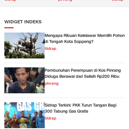
WIDGET INDEKS
Mengapa Ribuan Kelelawar Memilih Pohon
di Tengah Kota Soppeng?
Sidrap
Pembunuhan Perempuan di Kos Pinrang
Diduga Berawal dari Selisih Rp200 Ribu
pinrang
Sidrap Terkini: PKK Turun Tangan Bagi
300 Tabung Gas Gratis
Sidrap