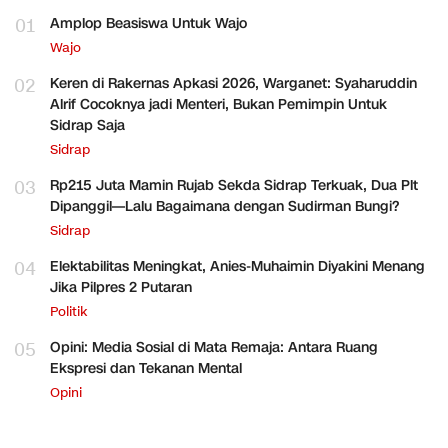
01
Amplop Beasiswa Untuk Wajo
Wajo
02
Keren di Rakernas Apkasi 2026, Warganet: Syaharuddin
Alrif Cocoknya jadi Menteri, Bukan Pemimpin Untuk
Sidrap Saja
Sidrap
03
Rp215 Juta Mamin Rujab Sekda Sidrap Terkuak, Dua Plt
Dipanggil—Lalu Bagaimana dengan Sudirman Bungi?
Sidrap
04
Elektabilitas Meningkat, Anies-Muhaimin Diyakini Menang
Jika Pilpres 2 Putaran
Politik
05
Opini: Media Sosial di Mata Remaja: Antara Ruang
Ekspresi dan Tekanan Mental
Opini