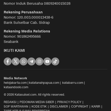
Nomor Induk Berusaha 0809240015028
Rekening Perusahaan
Nomor: 120.003.000013438-6
Bank Sulselbar Cab. Sidrap
Rekening Media Relations
Nomor: 901862495666
Seabank
IKUTI KAMI
Media Network
helojakarta.com
|
katatanahpapua.com
|
katabarru.com
|
kataandoolo.com
© 2026 Katasulsel.com. All rights reserved.
REDAKSI
PEDOMAN MEDIA SIBER
PRIVACY POLICY
SOP WARTAWAN
KODE ETIK
DISCLAIMER
COPYRIGHT
KARIR
TARIF KERJA SAMA PENERBITAN