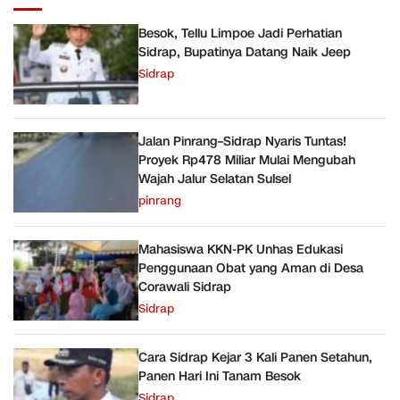
Besok, Tellu Limpoe Jadi Perhatian
Sidrap, Bupatinya Datang Naik Jeep
Sidrap
Jalan Pinrang–Sidrap Nyaris Tuntas!
Proyek Rp478 Miliar Mulai Mengubah
Wajah Jalur Selatan Sulsel
pinrang
Mahasiswa KKN-PK Unhas Edukasi
Penggunaan Obat yang Aman di Desa
Corawali Sidrap
Sidrap
Cara Sidrap Kejar 3 Kali Panen Setahun,
Panen Hari Ini Tanam Besok
Sidrap