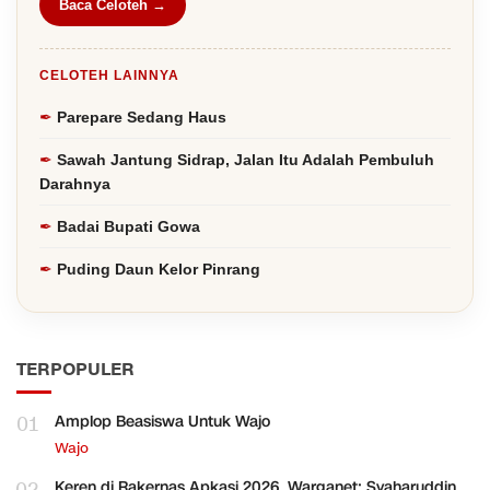
Baca Celoteh →
CELOTEH LAINNYA
Parepare Sedang Haus
Sawah Jantung Sidrap, Jalan Itu Adalah Pembuluh
Darahnya
Badai Bupati Gowa
Puding Daun Kelor Pinrang
TERPOPULER
01
Amplop Beasiswa Untuk Wajo
Wajo
Keren di Rakernas Apkasi 2026, Warganet: Syaharuddin