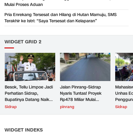
Mulai Proses Aduan
Pria Enrekang Tersesat dan Hilang di Hutan Mamuju, SMS
Terakhir ke Istri: “Saya Tersesat dan Kelaparan”
WIDGET GRID 2
Besok, Tellu Limpoe Jadi
Jalan Pinrang–Sidrap
Mahasis
Perhatian Sidrap,
Nyaris Tuntas! Proyek
Unhas Ed
Bupatinya Datang Naik
Rp478 Miliar Mulai
Penggun
Jeep
Mengubah Wajah Jalur
Aman di 
Sidrap
pinrang
Sidrap
Selatan Sulsel
Sidrap
WIDGET INDEKS