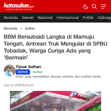
Beranda
Daerah
Nasional
Internasional
Politik
Olahrag
Beranda
Sulbar
BBM Bersubsidi Langka di Mamuju
Tengah, Antrean Truk Mengular di SPBU
Tobadak, Warga Curiga Ada yang
‘Bermain’
Tipue Sultan
EDITOR
✓ Verified
Editor yang memastikan akurasi, struktur, dan kualitas berita.
Juni 14, 2026 8:19 pm