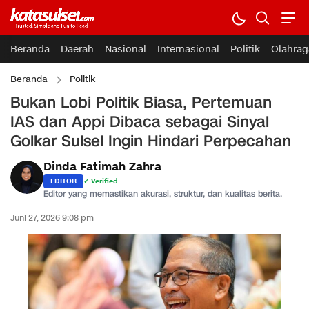
Beranda
Daerah
Nasional
Internasional
Politik
Olahrag
Beranda
Politik
Bukan Lobi Politik Biasa, Pertemuan
IAS dan Appi Dibaca sebagai Sinyal
Golkar Sulsel Ingin Hindari Perpecahan
Dinda Fatimah Zahra
EDITOR
✓ Verified
Editor yang memastikan akurasi, struktur, dan kualitas berita.
Juni 27, 2026 9:08 pm