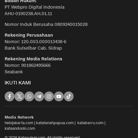
Badan Hukum:
PT Webpro Digital Indonesia
AHU-0190238.AH.01.11
Nomor Induk Berusaha 0809240015028
Rekening Perusahaan
Nomor: 120.003.000013438-6
Bank Sulselbar Cab. Sidrap
Rekening Media Relations
Nomor: 901862495666
Seabank
IKUTI KAMI
Media Network
helojakarta.com
|
katatanahpapua.com
|
katabarru.com
|
kataandoolo.com
© 2026 Katasulsel.com. All rights reserved.