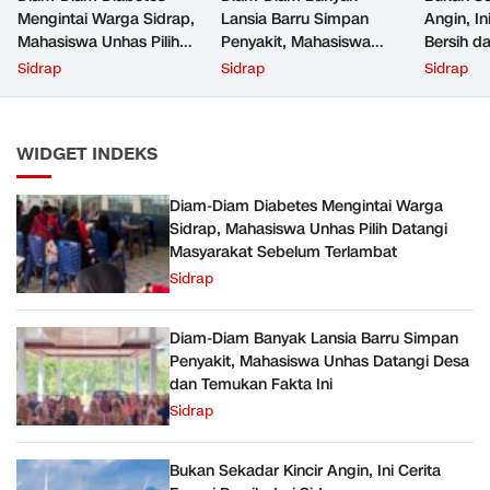
Mengintai Warga Sidrap,
Lansia Barru Simpan
Angin, In
Mahasiswa Unhas Pilih
Penyakit, Mahasiswa
Bersih da
Datangi Masyarakat
Unhas Datangi Desa dan
Sidrap
Sidrap
Sidrap
Sebelum Terlambat
Temukan Fakta Ini
WIDGET INDEKS
Diam-Diam Diabetes Mengintai Warga
Sidrap, Mahasiswa Unhas Pilih Datangi
Masyarakat Sebelum Terlambat
Sidrap
Diam-Diam Banyak Lansia Barru Simpan
Penyakit, Mahasiswa Unhas Datangi Desa
dan Temukan Fakta Ini
Sidrap
Bukan Sekadar Kincir Angin, Ini Cerita