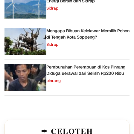
Energi Bersih dari Sidrap
Sidrap
Mengapa Ribuan Kelelawar Memilih Pohon
di Tengah Kota Soppeng?
Sidrap
Pembunuhan Perempuan di Kos Pinrang
Diduga Berawal dari Selisih Rp200 Ribu
pinrang
✒ CELOTEH