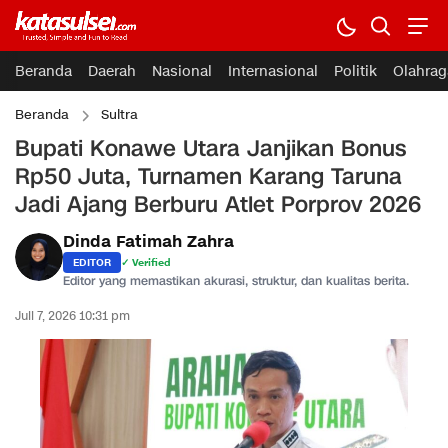
Beranda
Daerah
Nasional
Internasional
Politik
Olahrag
Beranda
Sultra
Bupati Konawe Utara Janjikan Bonus
Rp50 Juta, Turnamen Karang Taruna
Jadi Ajang Berburu Atlet Porprov 2026
Dinda Fatimah Zahra
EDITOR
✓ Verified
Editor yang memastikan akurasi, struktur, dan kualitas berita.
Juli 7, 2026 10:31 pm