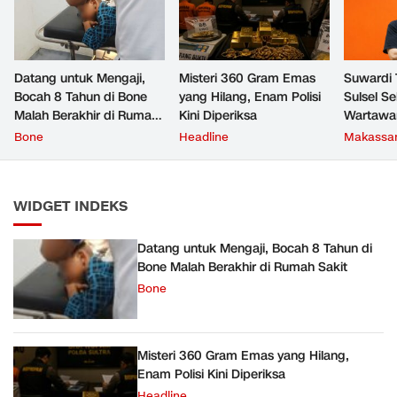
Datang untuk Mengaji,
Misteri 360 Gram Emas
Suwardi 
Bocah 8 Tahun di Bone
yang Hilang, Enam Polisi
Sulsel S
Malah Berakhir di Rumah
Kini Diperiksa
Wartawa
Sakit
Transform
Bone
Headline
Makassa
Prioritas
WIDGET INDEKS
Datang untuk Mengaji, Bocah 8 Tahun di
Bone Malah Berakhir di Rumah Sakit
Bone
Misteri 360 Gram Emas yang Hilang,
Enam Polisi Kini Diperiksa
Headline