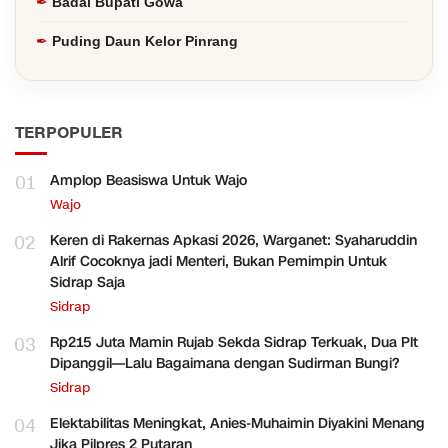
Badai Bupati Gowa
Puding Daun Kelor Pinrang
TERPOPULER
01
Amplop Beasiswa Untuk Wajo
Wajo
02
Keren di Rakernas Apkasi 2026, Warganet: Syaharuddin
Alrif Cocoknya jadi Menteri, Bukan Pemimpin Untuk
Sidrap Saja
Sidrap
03
Rp215 Juta Mamin Rujab Sekda Sidrap Terkuak, Dua Plt
Dipanggil—Lalu Bagaimana dengan Sudirman Bungi?
Sidrap
04
Elektabilitas Meningkat, Anies-Muhaimin Diyakini Menang
Jika Pilpres 2 Putaran