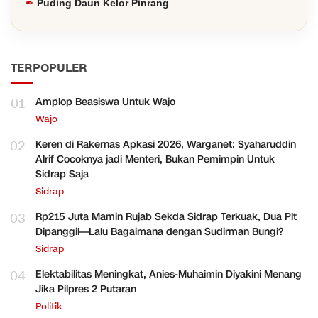
Puding Daun Kelor Pinrang
TERPOPULER
01
Amplop Beasiswa Untuk Wajo
Wajo
02
Keren di Rakernas Apkasi 2026, Warganet: Syaharuddin
Alrif Cocoknya jadi Menteri, Bukan Pemimpin Untuk
Sidrap Saja
Sidrap
03
Rp215 Juta Mamin Rujab Sekda Sidrap Terkuak, Dua Plt
Dipanggil—Lalu Bagaimana dengan Sudirman Bungi?
Sidrap
04
Elektabilitas Meningkat, Anies-Muhaimin Diyakini Menang
Jika Pilpres 2 Putaran
Politik