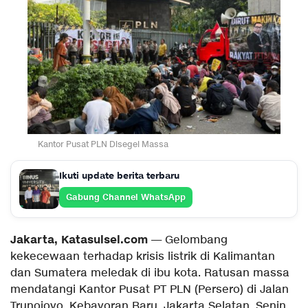
Kantor Pusat PLN Disegel Massa
Ikuti update berita terbaru
Gabung Channel WhatsApp
Jakarta, Katasulsel.com
— Gelombang
kekecewaan terhadap krisis listrik di Kalimantan
dan Sumatera meledak di ibu kota. Ratusan massa
mendatangi Kantor Pusat PT PLN (Persero) di Jalan
Trunojoyo, Kebayoran Baru, Jakarta Selatan, Senin