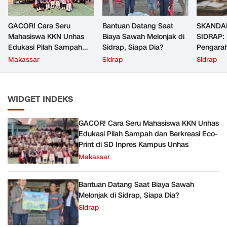
GACOR! Cara Seru
Bantuan Datang Saat
SKANDA
Mahasiswa KKN Unhas
Biaya Sawah Melonjak di
SIDRAP:
Edukasi Pilah Sampah
Sidrap, Siapa Dia?
Pengara
dan Berkreasi Eco-Print di
Saat Pe
Makassar
Sidrap
Sidrap
SD Inpres Kampus Unhas
Seret Isu
Keluarga
WIDGET INDEKS
GACOR! Cara Seru Mahasiswa KKN Unhas
Edukasi Pilah Sampah dan Berkreasi Eco-
Print di SD Inpres Kampus Unhas
Makassar
Bantuan Datang Saat Biaya Sawah
Melonjak di Sidrap, Siapa Dia?
Sidrap