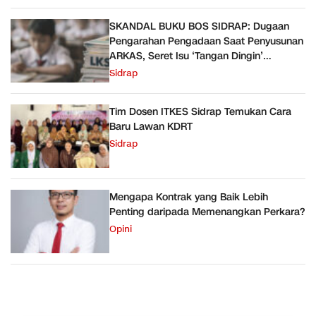
SKANDAL BUKU BOS SIDRAP: Dugaan
Pengarahan Pengadaan Saat Penyusunan
ARKAS, Seret Isu ‘Tangan Dingin’
Keluarga Pejabat Dinas
Sidrap
Tim Dosen ITKES Sidrap Temukan Cara
Baru Lawan KDRT
Sidrap
Mengapa Kontrak yang Baik Lebih
Penting daripada Memenangkan Perkara?
Opini