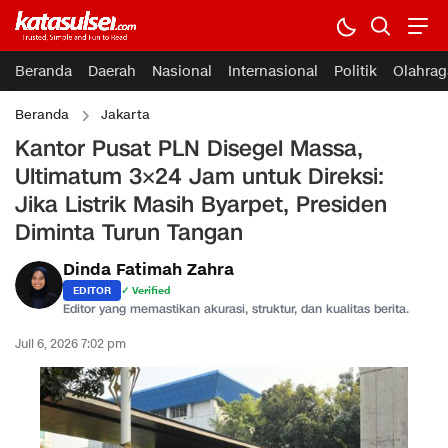
Beranda
Daerah
Nasional
Internasional
Politik
Olahrag
Beranda
Jakarta
Kantor Pusat PLN Disegel Massa,
Ultimatum 3×24 Jam untuk Direksi:
Jika Listrik Masih Byarpet, Presiden
Diminta Turun Tangan
Dinda Fatimah Zahra
EDITOR
✓ Verified
Editor yang memastikan akurasi, struktur, dan kualitas berita.
Juli 6, 2026 7:02 pm