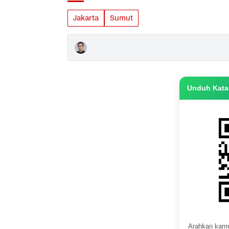
Jakarta
Sumut
Unduh Katas
Arahkan kame