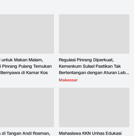
si untuk Makan Malam,
Regulasi Pinrang Diperkuat,
i Pinrang Pulang Temukan
Kemenkum Sulsel Pastikan Tak
ak Bernyawa di Kamar Kos
Bertentangan dengan Aturan Lebih
Tinggi
Makassar
a di Tangan Andi Rosman,
Mahasiswa KKN Unhas Edukasi