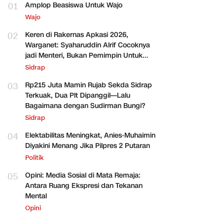
01
Amplop Beasiswa Untuk Wajo
Wajo
02
Keren di Rakernas Apkasi 2026,
Warganet: Syaharuddin Alrif Cocoknya
jadi Menteri, Bukan Pemimpin Untuk
Sidrap Saja
Sidrap
03
Rp215 Juta Mamin Rujab Sekda Sidrap
Terkuak, Dua Plt Dipanggil—Lalu
Bagaimana dengan Sudirman Bungi?
Sidrap
04
Elektabilitas Meningkat, Anies-Muhaimin
Diyakini Menang Jika Pilpres 2 Putaran
Politik
05
Opini: Media Sosial di Mata Remaja:
Antara Ruang Ekspresi dan Tekanan
Mental
Opini