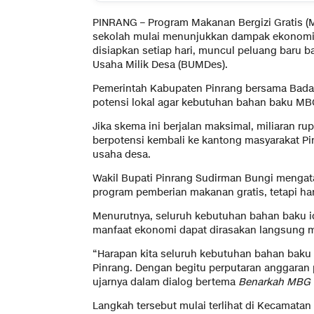
PINRANG – Program Makanan Bergizi Gratis (
sekolah mulai menunjukkan dampak ekonomi d
disiapkan setiap hari, muncul peluang baru 
Usaha Milik Desa (BUMDes).
Pemerintah Kabupaten Pinrang bersama Badan
potensi lokal agar kebutuhan bahan baku MBG
Jika skema ini berjalan maksimal, miliaran r
berpotensi kembali ke kantong masyarakat Pin
usaha desa.
Wakil Bupati Pinrang Sudirman Bungi mengat
program pemberian makanan gratis, tetapi ha
Menurutnya, seluruh kebutuhan bahan baku id
manfaat ekonomi dapat dirasakan langsung m
“Harapan kita seluruh kebutuhan bahan baku 
Pinrang. Dengan begitu perputaran anggaran
ujarnya dalam dialog bertema
Benarkah MBG 
Langkah tersebut mulai terlihat di Kecamat