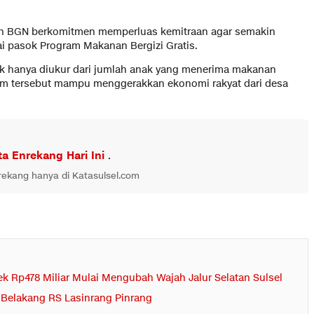
dan BGN berkomitmen memperluas kemitraan agar semakin
tai pasok Program Makanan Bergizi Gratis.
ak hanya diukur dari jumlah anak yang menerima makanan
ogram tersebut mampu menggerakkan ekonomi rakyat dari desa
ta Enrekang Hari Ini
.
nrekang hanya di Katasulsel.com
yek Rp478 Miliar Mulai Mengubah Wajah Jalur Selatan Sulsel
i Belakang RS Lasinrang Pinrang