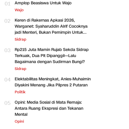
01
Amplop Beasiswa Untuk Wajo
Wajo
02
Keren di Rakernas Apkasi 2026,
Warganet: Syaharuddin Alrif Cocoknya
jadi Menteri, Bukan Pemimpin Untuk
Sidrap Saja
Sidrap
03
Rp215 Juta Mamin Rujab Sekda Sidrap
Terkuak, Dua Plt Dipanggil—Lalu
Bagaimana dengan Sudirman Bungi?
Sidrap
04
Elektabilitas Meningkat, Anies-Muhaimin
Diyakini Menang Jika Pilpres 2 Putaran
Politik
05
Opini: Media Sosial di Mata Remaja:
Antara Ruang Ekspresi dan Tekanan
Mental
Opini