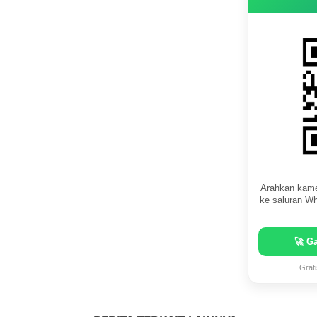
Arahkan kame
ke saluran Wh
🚀 G
Grat