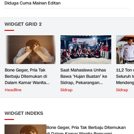
Diduga Cuma Mainan Editan
WIDGET GRID 2
Bone Geger, Pria Tak
Saat Mahasiswa Unhas
11,2 Ton 
Berbaju Ditemukan di
Bawa ‘Hujan Buatan’ ke
Seluruh 
Dalam Kamar Wanita
Sidrap, Pekarangan
Mendeng
Bersuami
Warga Cipotakari Kini Tak
Headline
Sidrap
Sidrap
Lagi Bergantung Ember
WIDGET INDEKS
Bone Geger, Pria Tak Berbaju Ditemukan
di Dalam Kamar Wanita Bersuami