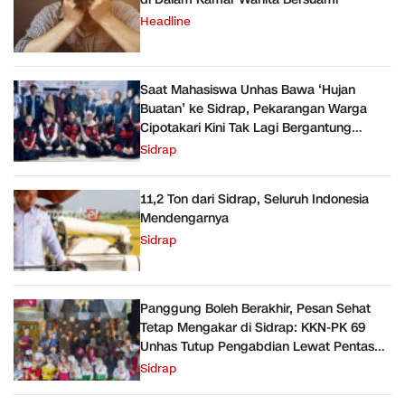
Headline
Saat Mahasiswa Unhas Bawa ‘Hujan
Buatan’ ke Sidrap, Pekarangan Warga
Cipotakari Kini Tak Lagi Bergantung
Ember
Sidrap
11,2 Ton dari Sidrap, Seluruh Indonesia
Mendengarnya
Sidrap
Panggung Boleh Berakhir, Pesan Sehat
Tetap Mengakar di Sidrap: KKN-PK 69
Unhas Tutup Pengabdian Lewat Pentas
Sehat
Sidrap