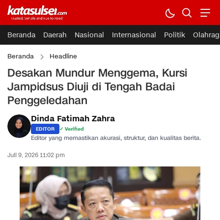
Beranda
Daerah
Nasional
Internasional
Politik
Olahrag
Beranda
Headline
Desakan Mundur Menggema, Kursi
Jampidsus Diuji di Tengah Badai
Penggeledahan
Dinda Fatimah Zahra
EDITOR
✓ Verified
Editor yang memastikan akurasi, struktur, dan kualitas berita.
Juli 9, 2026 11:02 pm