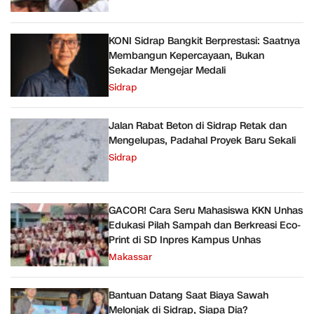
KONI Sidrap Bangkit Berprestasi: Saatnya
Membangun Kepercayaan, Bukan
Sekadar Mengejar Medali
Sidrap
Jalan Rabat Beton di Sidrap Retak dan
Mengelupas, Padahal Proyek Baru Sekali
Sidrap
GACOR! Cara Seru Mahasiswa KKN Unhas
Edukasi Pilah Sampah dan Berkreasi Eco-
Print di SD Inpres Kampus Unhas
Makassar
Bantuan Datang Saat Biaya Sawah
Melonjak di Sidrap, Siapa Dia?