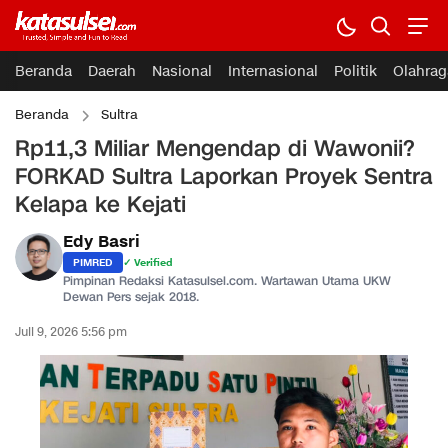
Beranda
Daerah
Nasional
Internasional
Politik
Olahrag
Beranda
Sultra
Rp11,3 Miliar Mengendap di Wawonii?
FORKAD Sultra Laporkan Proyek Sentra
Kelapa ke Kejati
Edy Basri
PIMRED
✓ Verified
Pimpinan Redaksi Katasulsel.com. Wartawan Utama UKW
Dewan Pers sejak 2018.
Juli 9, 2026 5:56 pm