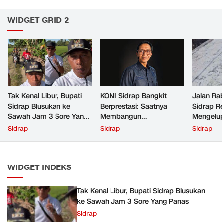
WIDGET GRID 2
Tak Kenal Libur, Bupati
KONI Sidrap Bangkit
Jalan Ra
Sidrap Blusukan ke
Berprestasi: Saatnya
Sidrap R
Sawah Jam 3 Sore Yang
Membangun
Mengelup
Panas
Kepercayaan, Bukan
Proyek B
Sidrap
Sidrap
Sidrap
Sekadar Mengejar Medali
WIDGET INDEKS
Tak Kenal Libur, Bupati Sidrap Blusukan
ke Sawah Jam 3 Sore Yang Panas
Sidrap