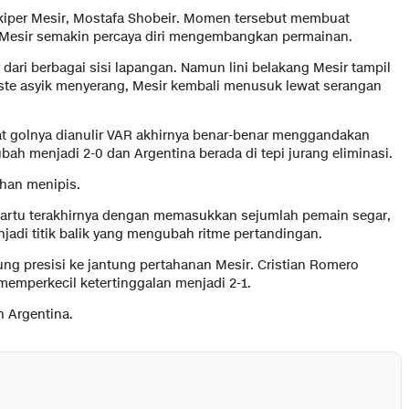
 kiper Mesir, Mostafa Shobeir. Momen tersebut membuat
Mesir semakin percaya diri mengembangkan permainan.
ari berbagai sisi lapangan. Namun lini belakang Mesir tampil
este asyik menyerang, Mesir kembali menusuk lewat serangan
t golnya dianulir VAR akhirnya benar-benar menggandakan
bah menjadi 2-0 dan Argentina berada di tepi jurang eliminasi.
ahan menipis.
kartu terakhirnya dengan memasukkan sejumlah pemain segar,
njadi titik balik yang mengubah ritme pertandingan.
g presisi ke jantung pertahanan Mesir. Cristian Romero
mperkecil ketertinggalan menjadi 2-1.
n Argentina.