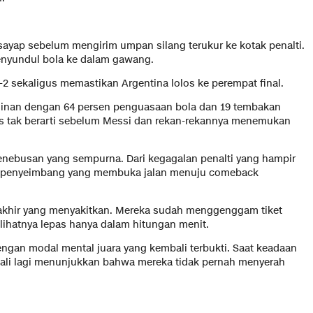
 sayap sebelum mengirim umpan silang terukur ke kotak penalti.
enyundul bola ke dalam gawang.
2 sekaligus memastikan Argentina lolos ke perempat final.
ominan dengan 64 persen penguasaan bola dan 19 tembakan
is tak berarti sebelum Messi dan rekan-rekannya menemukan
penebusan yang sempurna. Dari kegagalan penalti yang hampir
l penyeimbang yang membuka jalan menuju comeback
 akhir yang menyakitkan. Mereka sudah menggenggam tiket
elihatnya lepas hanya dalam hitungan menit.
engan modal mental juara yang kembali terbukti. Saat keadaan
ekali lagi menunjukkan bahwa mereka tidak pernah menyerah