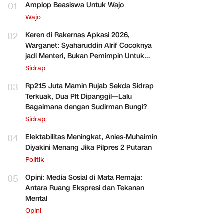
01
Amplop Beasiswa Untuk Wajo
Wajo
02
Keren di Rakernas Apkasi 2026,
Warganet: Syaharuddin Alrif Cocoknya
jadi Menteri, Bukan Pemimpin Untuk
Sidrap Saja
Sidrap
03
Rp215 Juta Mamin Rujab Sekda Sidrap
Terkuak, Dua Plt Dipanggil—Lalu
Bagaimana dengan Sudirman Bungi?
Sidrap
04
Elektabilitas Meningkat, Anies-Muhaimin
Diyakini Menang Jika Pilpres 2 Putaran
Politik
05
Opini: Media Sosial di Mata Remaja:
Antara Ruang Ekspresi dan Tekanan
Mental
Opini