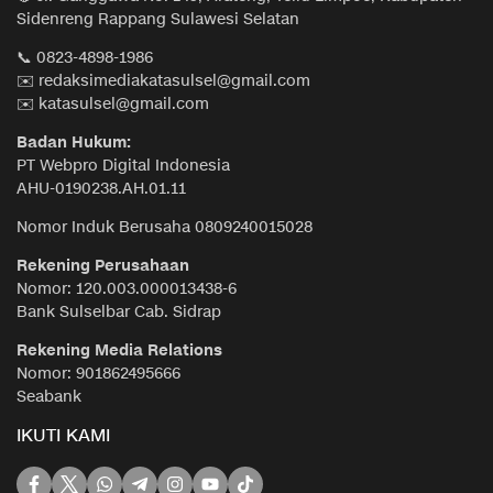
Sidenreng Rappang Sulawesi Selatan
📞 0823-4898-1986
✉️ redaksimediakatasulsel@gmail.com
✉️ katasulsel@gmail.com
Badan Hukum:
PT Webpro Digital Indonesia
AHU-0190238.AH.01.11
Nomor Induk Berusaha 0809240015028
Rekening Perusahaan
Nomor: 120.003.000013438-6
Bank Sulselbar Cab. Sidrap
Rekening Media Relations
Nomor: 901862495666
Seabank
IKUTI KAMI