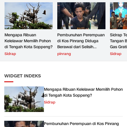
Mengapa Ribuan
Pembunuhan Perempuan
Sidrap Te
Kelelawar Memilih Pohon
di Kos Pinrang Diduga
Tangan B
di Tengah Kota Soppeng?
Berawal dari Selisih
Gas Grat
Rp200 Ribu
Sidrap
pinrang
Sidrap
WIDGET INDEKS
Mengapa Ribuan Kelelawar Memilih Pohon
di Tengah Kota Soppeng?
Sidrap
Pembunuhan Perempuan di Kos Pinrang