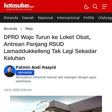
Beranda
Daerah
Nasional
Internasional
Politik
Olahrag
Beranda
Wajo
DPRD Wajo Turun ke Loket Obat,
Antrean Panjang RSUD
Lamaddukkelleng Tak Lagi Sekadar
Keluhan
Patmin Andi Rasyid
REPORTER
Menyajikan informasi faktual dari lapangan dengan gaya
sederhana
Juli 8, 2026 5:30 am