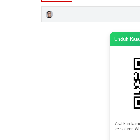
Unduh Katas
Arahkan kame
ke saluran Wh