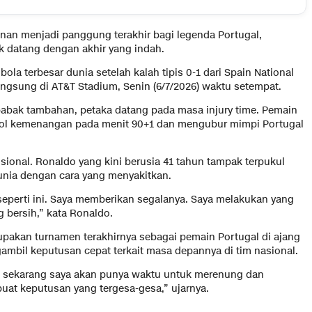
nan menjadi panggung terakhir bagi legenda Portugal,
k datang dengan akhir yang indah.
ola terbesar dunia setelah kalah tipis 0-1 dari Spain National
angsung di AT&T Stadium, Senin (6/7/2026) waktu setempat.
babak tambahan, petaka datang pada masa injury time. Pemain
gol kemenangan pada menit 90+1 dan mengubur mimpi Portugal
onal. Ronaldo yang kini berusia 41 tahun tampak terpukul
unia dengan cara yang menyakitkan.
seperti ini. Saya memberikan segalanya. Saya melakukan yang
g bersih,” kata Ronaldo.
pakan turnamen terakhirnya sebagai pemain Portugal di ajang
mbil keputusan cepat terkait masa depannya di tim nasional.
tapi sekarang saya akan punya waktu untuk merenung dan
uat keputusan yang tergesa-gesa,” ujarnya.