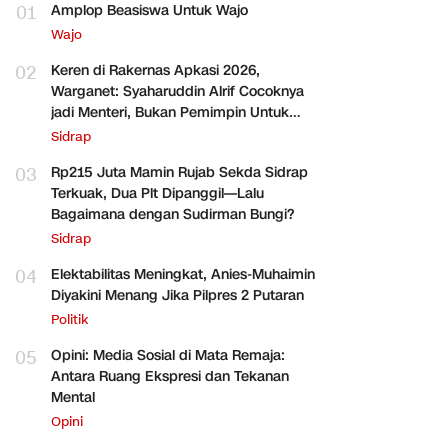
01
Amplop Beasiswa Untuk Wajo
Wajo
02
Keren di Rakernas Apkasi 2026,
Warganet: Syaharuddin Alrif Cocoknya
jadi Menteri, Bukan Pemimpin Untuk
Sidrap Saja
Sidrap
03
Rp215 Juta Mamin Rujab Sekda Sidrap
Terkuak, Dua Plt Dipanggil—Lalu
Bagaimana dengan Sudirman Bungi?
Sidrap
04
Elektabilitas Meningkat, Anies-Muhaimin
Diyakini Menang Jika Pilpres 2 Putaran
Politik
05
Opini: Media Sosial di Mata Remaja:
Antara Ruang Ekspresi dan Tekanan
Mental
Opini