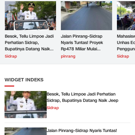
Besok, Tellu Limpoe Jadi
Jalan Pinrang–Sidrap
Mahasis
Perhatian Sidrap,
Nyaris Tuntas! Proyek
Unhas Ed
Bupatinya Datang Naik
Rp478 Miliar Mulai
Penggun
Jeep
Mengubah Wajah Jalur
Aman di 
Sidrap
pinrang
Sidrap
Selatan Sulsel
Sidrap
WIDGET INDEKS
Besok, Tellu Limpoe Jadi Perhatian
Sidrap, Bupatinya Datang Naik Jeep
Sidrap
Jalan Pinrang–Sidrap Nyaris Tuntas!