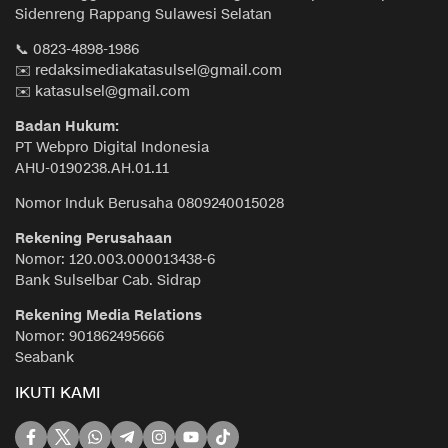
Sidenreng Rappang Sulawesi Selatan
📞 0823-4898-1986
✉️ redaksimediakatasulsel@gmail.com
✉️ katasulsel@gmail.com
Badan Hukum:
PT Webpro Digital Indonesia
AHU-0190238.AH.01.11
Nomor Induk Berusaha 0809240015028
Rekening Perusahaan
Nomor: 120.003.000013438-6
Bank Sulselbar Cab. Sidrap
Rekening Media Relations
Nomor: 901862495666
Seabank
IKUTI KAMI