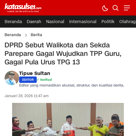
Beranda
Daerah
Nasional
Internasional
Politik
Olahrag
Beranda
Berita
DPRD Sebut Walikota dan Sekda
Parepare Gagal Wujudkan TPP Guru,
Gagal Pula Urus TPG 13
Tipue Sultan
EDITOR
✓ Verified
Editor yang memastikan akurasi, struktur, dan kualitas berita.
Januari 28, 2026 11:47 am