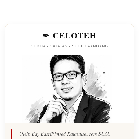
✒ CELOTEH
CERITA • CATATAN • SUDUT PANDANG
"Oleh: Edy BasriPimred Katasulsel.com SAYA