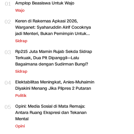
01
Amplop Beasiswa Untuk Wajo
Wajo
02
Keren di Rakernas Apkasi 2026,
Warganet: Syaharuddin Alrif Cocoknya
jadi Menteri, Bukan Pemimpin Untuk
Sidrap Saja
Sidrap
03
Rp215 Juta Mamin Rujab Sekda Sidrap
Terkuak, Dua Plt Dipanggil—Lalu
Bagaimana dengan Sudirman Bungi?
Sidrap
04
Elektabilitas Meningkat, Anies-Muhaimin
Diyakini Menang Jika Pilpres 2 Putaran
Politik
05
Opini: Media Sosial di Mata Remaja:
Antara Ruang Ekspresi dan Tekanan
Mental
Opini