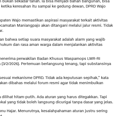
h bukan sekadar tanah. Ia bisa menjadi bahan bangunan, bisa
 ketika keresahan itu sampai ke gedung dewan, DPRD Wajo
aten Wajo memastikan aspirasi masyarakat terkait aktivitas
camatan Maniangpajo akan ditangani melalui jalur resmi. Tidak
r.
an bahwa setiap suara masyarakat adalah alarm yang wajib
 hukum dan rasa aman warga dalam menjalankan aktivitas
 menerima perwakilan Badan Khusus Waspamops LMR-RI
 (3/2/2026). Pertemuan berlangsung tenang, tapi substansinya
 sesuai mekanisme DPRD. Tidak ada keputusan sepihak,” kata
akan dibahas melalui forum resmi agar tidak menimbulkan
 dilihat hitam-putih. Ada aturan yang harus ditegakkan. Tapi
l yang tidak boleh langsung dicurigai tanpa dasar yang jelas.
Ibnu Hajar. Menurutnya, kesalahpahaman aturan justru sering