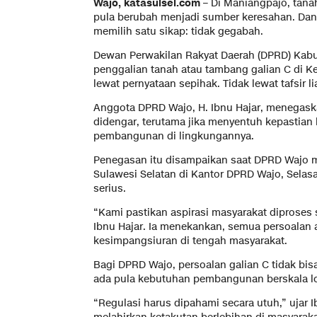
Wajo, katasulsel.com
– Di Maniangpajo, tana
pula berubah menjadi sumber keresahan. Dan
memilih satu sikap: tidak gegabah.
Dewan Perwakilan Rakyat Daerah (DPRD) Kabup
penggalian tanah atau tambang galian C di Ke
lewat pernyataan sepihak. Tidak lewat tafsir lia
Anggota DPRD Wajo, H. Ibnu Hajar, menegask
didengar, terutama jika menyentuh kepastian
pembangunan di lingkungannya.
Penegasan itu disampaikan saat DPRD Wajo
Sulawesi Selatan di Kantor DPRD Wajo, Selasa
serius.
“Kami pastikan aspirasi masyarakat diproses
Ibnu Hajar. Ia menekankan, semua persoalan 
kesimpangsiuran di tengah masyarakat.
Bagi DPRD Wajo, persoalan galian C tidak bisa
ada pula kebutuhan pembangunan berskala loka
“Regulasi harus dipahami secara utuh,” ujar 