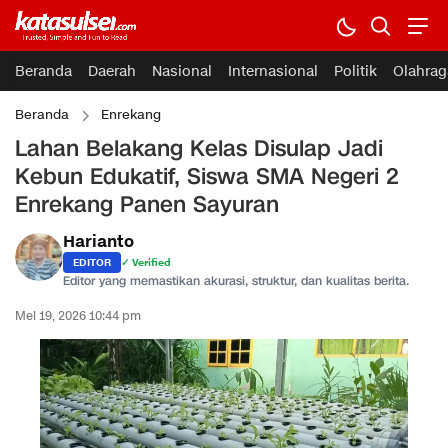
Beranda
Daerah
Nasional
Internasional
Politik
Olahrag
Beranda
Enrekang
Lahan Belakang Kelas Disulap Jadi
Kebun Edukatif, Siswa SMA Negeri 2
Enrekang Panen Sayuran
Harianto
EDITOR
✓ Verified
Editor yang memastikan akurasi, struktur, dan kualitas berita.
Mei 19, 2026 10:44 pm