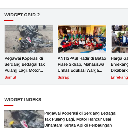
WIDGET GRID 2
Pegawai Koperasi di
ANTISPASI Hadir di Betao
Harga Ga
Serdang Bedagai Tak
Riase Sidrap, Mahasiswa
Enrekan
Pulang Lagi, Motor
Unhas Edukasi Warga
Dikabark
Hancur Usai Dihantam
Cegah ISPA Sejak Dini
Ribu, Si
Sumut
Sidrap
Enrekang
Kereta Api di Perbaungan
Polres T
WIDGET INDEKS
Pegawai Koperasi di Serdang Bedagai
Tak Pulang Lagi, Motor Hancur Usai
Dihantam Kereta Api di Perbaungan