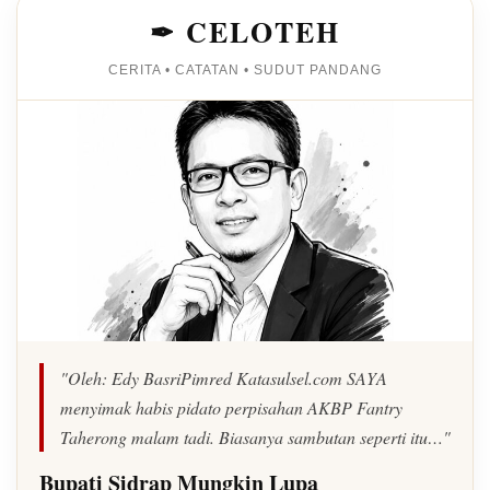
✒ CELOTEH
CERITA • CATATAN • SUDUT PANDANG
"Oleh: Edy BasriPimred Katasulsel.com SAYA
menyimak habis pidato perpisahan AKBP Fantry
Taherong malam tadi. Biasanya sambutan seperti itu…"
Bupati Sidrap Mungkin Lupa