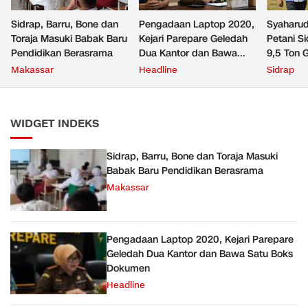
Sidrap, Barru, Bone dan
Pengadaan Laptop 2020,
Syaharudd
Toraja Masuki Babak Baru
Kejari Parepare Geledah
Petani S
Pendidikan Berasrama
Dua Kantor dan Bawa
9,5 Ton 
Satu Boks Dokumen
Hektare
Makassar
Headline
Sidrap
WIDGET INDEKS
Sidrap, Barru, Bone dan Toraja Masuki
Babak Baru Pendidikan Berasrama
Makassar
Pengadaan Laptop 2020, Kejari Parepare
Geledah Dua Kantor dan Bawa Satu Boks
Dokumen
Headline