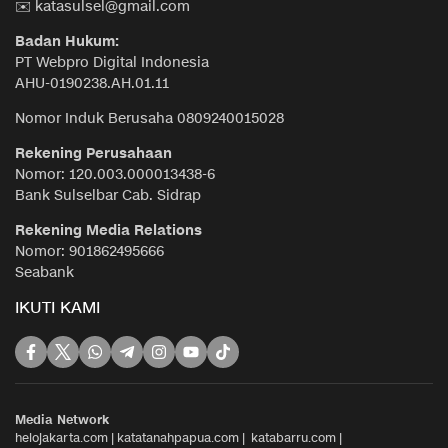
✉️ katasulsel@gmail.com
Badan Hukum:
PT Webpro Digital Indonesia
AHU-0190238.AH.01.11
Nomor Induk Berusaha 0809240015028
Rekening Perusahaan
Nomor: 120.003.000013438-6
Bank Sulselbar Cab. Sidrap
Rekening Media Relations
Nomor: 901862495666
Seabank
IKUTI KAMI
Media Network
helojakarta.com
|
katatanahpapua.com
|
katabarru.com
|