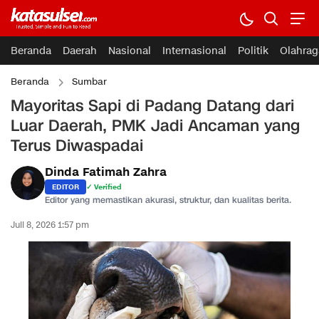
Beranda
Daerah
Nasional
Internasional
Politik
Olahrag
Beranda
Sumbar
Mayoritas Sapi di Padang Datang dari
Luar Daerah, PMK Jadi Ancaman yang
Terus Diwaspadai
Dinda Fatimah Zahra
EDITOR
✓ Verified
Editor yang memastikan akurasi, struktur, dan kualitas berita.
Juli 8, 2026 1:57 pm