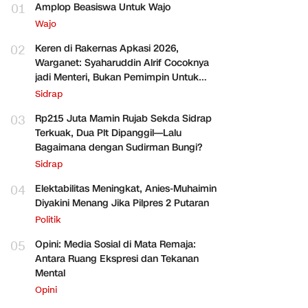
01
Amplop Beasiswa Untuk Wajo
Wajo
02
Keren di Rakernas Apkasi 2026,
Warganet: Syaharuddin Alrif Cocoknya
jadi Menteri, Bukan Pemimpin Untuk
Sidrap Saja
Sidrap
03
Rp215 Juta Mamin Rujab Sekda Sidrap
Terkuak, Dua Plt Dipanggil—Lalu
Bagaimana dengan Sudirman Bungi?
Sidrap
04
Elektabilitas Meningkat, Anies-Muhaimin
Diyakini Menang Jika Pilpres 2 Putaran
Politik
05
Opini: Media Sosial di Mata Remaja:
Antara Ruang Ekspresi dan Tekanan
Mental
Opini