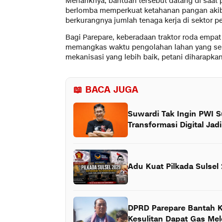
Menariknya, bantuan tersebut datang di saat 
berlomba memperkuat ketahanan pangan akiba
berkurangnya jumlah tenaga kerja di sektor pe
Bagi Parepare, keberadaan traktor roda empat
memangkas waktu pengolahan lahan yang se
mekanisasi yang lebih baik, petani diharapk
📖 BACA JUGA
Suwardi Tak Ingin PWI 
Transformasi Digital Jadi
Adu Kuat Pilkada Sulsel
DPRD Parepare Bantah K
Kesulitan Dapat Gas Me