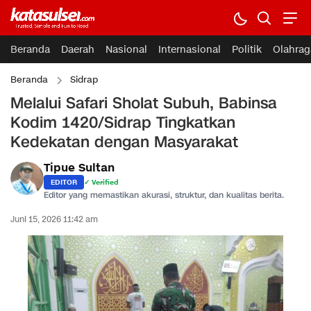
Beranda
Daerah
Nasional
Internasional
Politik
Olahrag
Beranda
Sidrap
Melalui Safari Sholat Subuh, Babinsa
Kodim 1420/Sidrap Tingkatkan
Kedekatan dengan Masyarakat
Tipue Sultan
EDITOR
✓ Verified
Editor yang memastikan akurasi, struktur, dan kualitas berita.
Juni 15, 2026 11:42 am