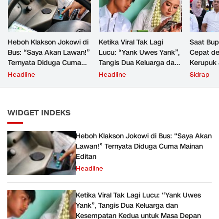
Heboh Klakson Jokowi di
Ketika Viral Tak Lagi
Saat Bup
Bus: “Saya Akan Lawan!”
Lucu: “Yank Uwes Yank”,
Cepat de
Ternyata Diduga Cuma
Tangis Dua Keluarga dan
Kerupuk 
Mainan Editan
Kesempatan Kedua untuk
Persaing
Headline
Headline
Sidrap
Masa Depan
WIDGET INDEKS
Heboh Klakson Jokowi di Bus: “Saya Akan
Lawan!” Ternyata Diduga Cuma Mainan
Editan
Headline
Ketika Viral Tak Lagi Lucu: “Yank Uwes
Yank”, Tangis Dua Keluarga dan
Kesempatan Kedua untuk Masa Depan