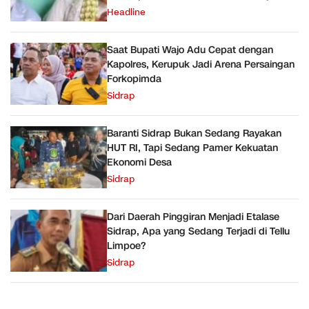
Headline
Saat Bupati Wajo Adu Cepat dengan
Kapolres, Kerupuk Jadi Arena Persaingan
Forkopimda
Sidrap
Baranti Sidrap Bukan Sedang Rayakan
HUT RI, Tapi Sedang Pamer Kekuatan
Ekonomi Desa
Sidrap
Dari Daerah Pinggiran Menjadi Etalase
Sidrap, Apa yang Sedang Terjadi di Tellu
Limpoe?
Sidrap