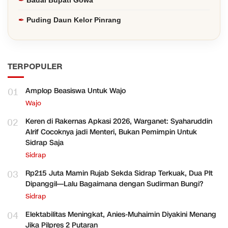
Puding Daun Kelor Pinrang
TERPOPULER
01
Amplop Beasiswa Untuk Wajo
Wajo
02
Keren di Rakernas Apkasi 2026, Warganet: Syaharuddin
Alrif Cocoknya jadi Menteri, Bukan Pemimpin Untuk
Sidrap Saja
Sidrap
03
Rp215 Juta Mamin Rujab Sekda Sidrap Terkuak, Dua Plt
Dipanggil—Lalu Bagaimana dengan Sudirman Bungi?
Sidrap
04
Elektabilitas Meningkat, Anies-Muhaimin Diyakini Menang
Jika Pilpres 2 Putaran