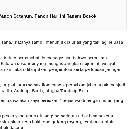
i Panen Setahun, Panen Hari Ini Tanam Besok
ana,” katanya sambil menunjuk jalur air yang tak lagi leluasa
aca belum bersahabat, ia menegaskan bahwa perbaikan
sar. Saluran sekunder yang menghubungkan sejumlah wilayah
n kini akan dilanjutkan pengerukan serta perluasan jaringan
r, Bupati juga memastikan bahwa perbaikan jalan rusak menjadi
mparita, Arateng, Baula, hingga Toddang Bulu.
semuanya akan saya bereskan,” tegasnya di tengah hujan yang
 pesan yang terus diulang: pemerintah tidak bisa bekerja
ghidupkan kerja bakti dan gotong royong, terutama untuk
bali datang.