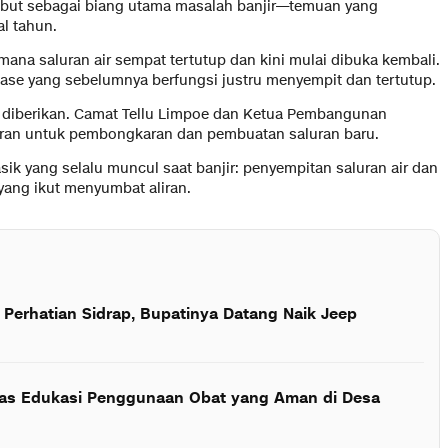
sebut sebagai biang utama masalah banjir—temuan yang
al tahun.
mana saluran air sempat tertutup dan kini mulai dibuka kembali.
ainase yang sebelumnya berfungsi justru menyempit dan tertutup.
ng diberikan. Camat Tellu Limpoe dan Ketua Pembangunan
ran untuk pembongkaran dan pembuatan saluran baru.
asik yang selalu muncul saat banjir: penyempitan saluran air dan
ng ikut menyumbat aliran.
i Perhatian Sidrap, Bupatinya Datang Naik Jeep
s Edukasi Penggunaan Obat yang Aman di Desa