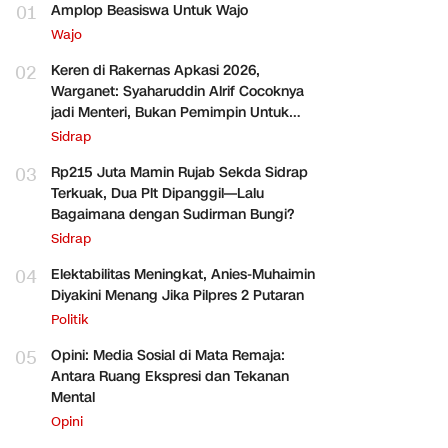
01
Amplop Beasiswa Untuk Wajo
Wajo
02
Keren di Rakernas Apkasi 2026,
Warganet: Syaharuddin Alrif Cocoknya
jadi Menteri, Bukan Pemimpin Untuk
Sidrap Saja
Sidrap
03
Rp215 Juta Mamin Rujab Sekda Sidrap
Terkuak, Dua Plt Dipanggil—Lalu
Bagaimana dengan Sudirman Bungi?
Sidrap
04
Elektabilitas Meningkat, Anies-Muhaimin
Diyakini Menang Jika Pilpres 2 Putaran
Politik
05
Opini: Media Sosial di Mata Remaja:
Antara Ruang Ekspresi dan Tekanan
Mental
Opini