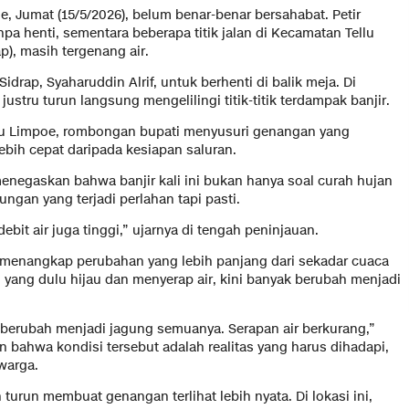
e, Jumat (15/5/2026), belum benar-benar bersahabat. Petir
pa henti, sementara beberapa titik jalan di Kecamatan Tellu
), masih tergenang air.
drap, Syaharuddin Alrif, untuk berhenti di balik meja. Di
justru turun langsung mengelilingi titik-titik terdampak banjir.
llu Limpoe, rombongan bupati menyusuri genangan yang
ebih cepat daripada kesiapan saluran.
enegaskan bahwa banjir kali ini bukan hanya soal curah hujan
ungan yang terjadi perlahan tapi pasti.
ebit air juga tinggi,” ujarnya di tengah peninjauan.
ga menangkap perubahan yang lebih panjang dari sekadar cuaca
 yang dulu hijau dan menyerap air, kini banyak berubah menjadi
berubah menjadi jagung semuanya. Serapan air berkurang,”
 bahwa kondisi tersebut adalah realitas yang harus dihadapi,
warga.
turun membuat genangan terlihat lebih nyata. Di lokasi ini,