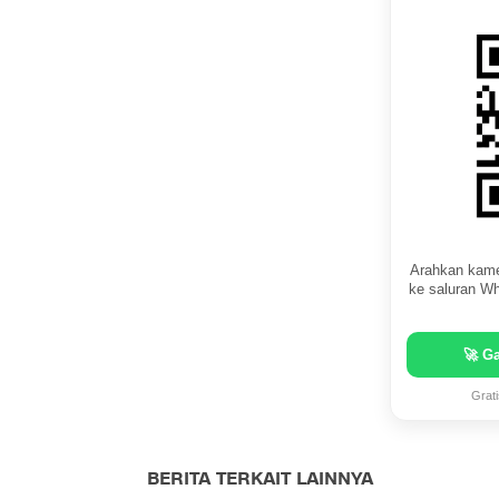
Arahkan kame
ke saluran Wh
🚀 G
Grat
BERITA TERKAIT LAINNYA