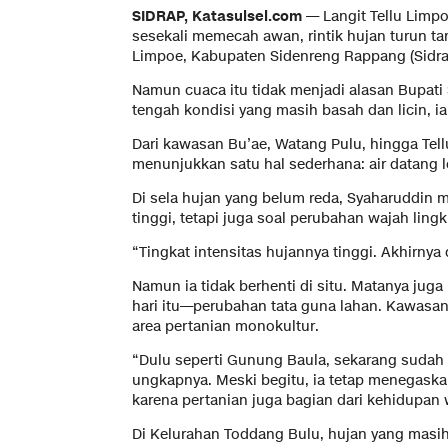
SIDRAP, Katasulsel.com —
Langit Tellu Limpo
sesekali memecah awan, rintik hujan turun tan
Limpoe, Kabupaten Sidenreng Rappang (Sidrap
Namun cuaca itu tidak menjadi alasan Bupati Si
tengah kondisi yang masih basah dan licin, ia 
Dari kawasan Bu’ae, Watang Pulu, hingga Te
menunjukkan satu hal sederhana: air datang l
Di sela hujan yang belum reda, Syaharuddin m
tinggi, tetapi juga soal perubahan wajah lingk
“Tingkat intensitas hujannya tinggi. Akhirnya d
Namun ia tidak berhenti di situ. Matanya ju
hari itu—perubahan tata guna lahan. Kawasan
area pertanian monokultur.
“Dulu seperti Gunung Baula, sekarang sudah 
ungkapnya. Meski begitu, ia tetap menegaskan
karena pertanian juga bagian dari kehidupan 
Di Kelurahan Toddang Bulu, hujan yang masih 