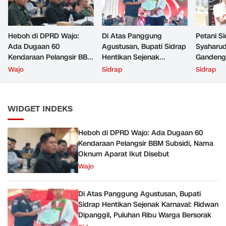
Heboh di DPRD Wajo:
Di Atas Panggung
Petani S
Ada Dugaan 60
Agustusan, Bupati Sidrap
Syaharudd
Kendaraan Pelangsir BBM
Hentikan Sejenak
Gandeng
Subsidi, Nama Oknum
Karnaval: Ridwan
Pasokan 
Wajo
Sidrap
Sidrap
Aparat Ikut Disebut
Dipanggil, Puluhan Ribu
Warga Bersorak
WIDGET INDEKS
Heboh di DPRD Wajo: Ada Dugaan 60
Kendaraan Pelangsir BBM Subsidi, Nama
Oknum Aparat Ikut Disebut
Wajo
Di Atas Panggung Agustusan, Bupati
Sidrap Hentikan Sejenak Karnaval: Ridwan
Dipanggil, Puluhan Ribu Warga Bersorak