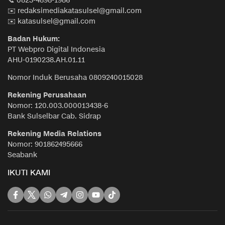
📞 0823-4898-1986
✉️ redaksimediakatasulsel@gmail.com
✉️ katasulsel@gmail.com
Badan Hukum:
PT Webpro Digital Indonesia
AHU-0190238.AH.01.11
Nomor Induk Berusaha 0809240015028
Rekening Perusahaan
Nomor: 120.003.000013438-6
Bank Sulselbar Cab. Sidrap
Rekening Media Relations
Nomor: 901862495666
Seabank
IKUTI KAMI