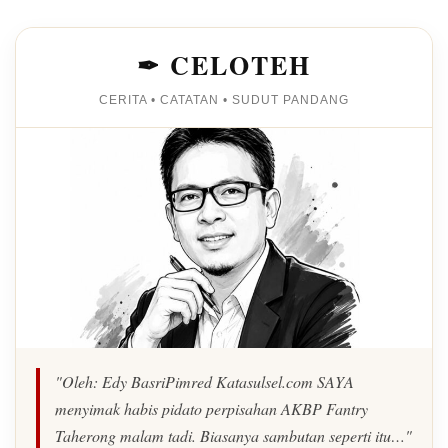
✒ CELOTEH
CERITA • CATATAN • SUDUT PANDANG
"Oleh: Edy BasriPimred Katasulsel.com SAYA
menyimak habis pidato perpisahan AKBP Fantry
Taherong malam tadi. Biasanya sambutan seperti itu…"