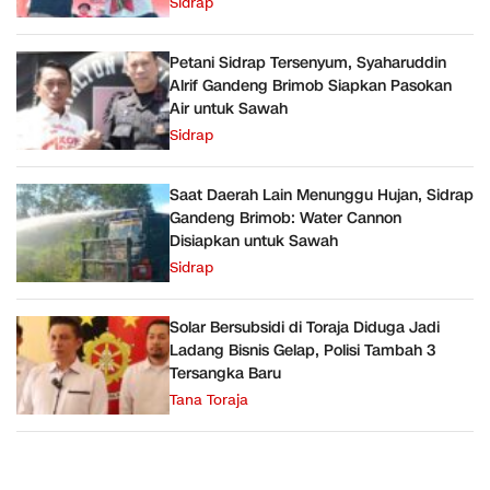
Sidrap
Petani Sidrap Tersenyum, Syaharuddin
Alrif Gandeng Brimob Siapkan Pasokan
Air untuk Sawah
Sidrap
Saat Daerah Lain Menunggu Hujan, Sidrap
Gandeng Brimob: Water Cannon
Disiapkan untuk Sawah
Sidrap
Solar Bersubsidi di Toraja Diduga Jadi
Ladang Bisnis Gelap, Polisi Tambah 3
Tersangka Baru
Tana Toraja