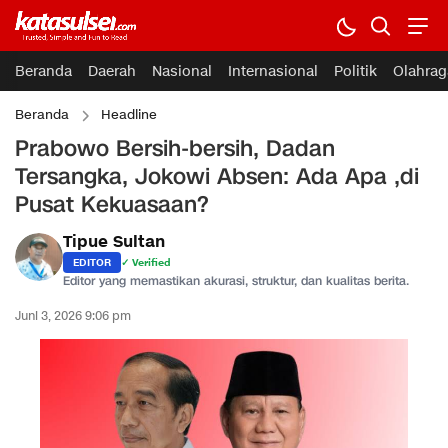
Beranda
Daerah
Nasional
Internasional
Politik
Olahrag
Beranda
Headline
Prabowo Bersih-bersih, Dadan
Tersangka, Jokowi Absen: Ada Apa ,di
Pusat Kekuasaan?
Tipue Sultan
EDITOR
✓ Verified
Editor yang memastikan akurasi, struktur, dan kualitas berita.
Juni 3, 2026 9:06 pm