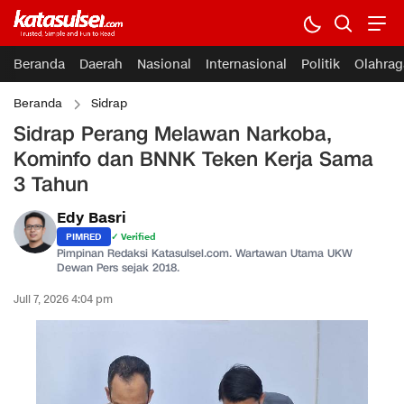
Beranda
Daerah
Nasional
Internasional
Politik
Olahrag
Beranda
Sidrap
Sidrap Perang Melawan Narkoba,
Kominfo dan BNNK Teken Kerja Sama
3 Tahun
Edy Basri
PIMRED
✓ Verified
Pimpinan Redaksi Katasulsel.com. Wartawan Utama UKW
Dewan Pers sejak 2018.
Juli 7, 2026 4:04 pm