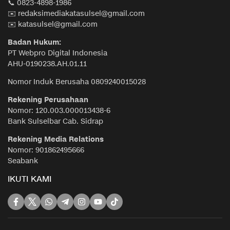
📞 0823-4898-1986
✉️ redaksimediakatasulsel@gmail.com
✉️ katasulsel@gmail.com
Badan Hukum:
PT Webpro Digital Indonesia
AHU-0190238.AH.01.11
Nomor Induk Berusaha 0809240015028
Rekening Perusahaan
Nomor: 120.003.000013438-6
Bank Sulselbar Cab. Sidrap
Rekening Media Relations
Nomor: 901862495666
Seabank
IKUTI KAMI