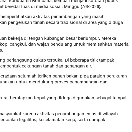
a, Kabupaten Bombana, kembali menjadi sorotan publik
it beredar luas di media sosial, Minggu (7/6/2026).
u memperlihatkan aktivitas penambangan yang masih
n pengerukan tanah secara tradisional di area yang diduga
puan bekerja di tengah kubangan besar berlumpur. Mereka
kop, cangkul, dan wajan pendulang untuk memisahkan material
s.
ng berlangsung cukup terbuka. Di beberapa titik tampak
membentuk cekungan tanah dan genangan air.
eradaan sejumlah jeriken bahan bakar, pipa paralon berukuran
digunakan untuk mendukung proses penambangan dan
darurat beratapkan terpal yang diduga digunakan sebagai tempat
masyarakat karena aktivitas penambangan emas di wilayah
rsoalan legalitas, keselamatan kerja, serta dampak