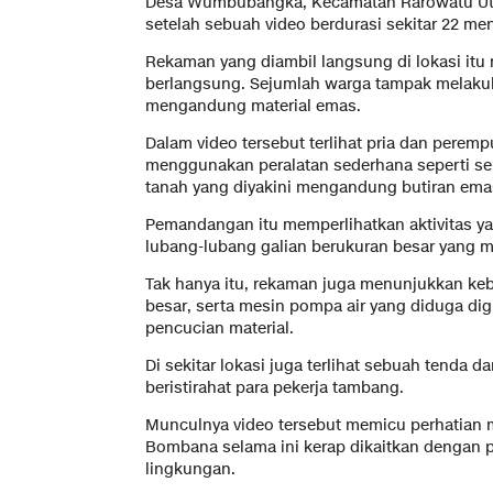
Desa Wumbubangka, Kecamatan Rarowatu Utar
setelah sebuah video berdurasi sekitar 22 men
Rekaman yang diambil langsung di lokasi it
berlangsung. Sejumlah warga tampak melakuka
mengandung material emas.
Dalam video tersebut terlihat pria dan perem
menggunakan peralatan sederhana seperti se
tanah yang diyakini mengandung butiran ema
Pemandangan itu memperlihatkan aktivitas ya
lubang-lubang galian berukuran besar yang 
Tak hanya itu, rekaman juga menunjukkan keb
besar, serta mesin pompa air yang diduga 
pencucian material.
Di sekitar lokasi juga terlihat sebuah tenda 
beristirahat para pekerja tambang.
Munculnya video tersebut memicu perhatian 
Bombana selama ini kerap dikaitkan dengan pe
lingkungan.