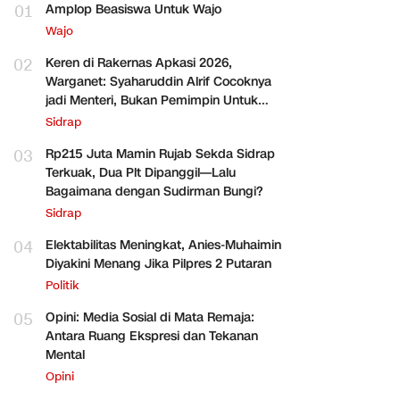
01
Amplop Beasiswa Untuk Wajo
Wajo
02
Keren di Rakernas Apkasi 2026,
Warganet: Syaharuddin Alrif Cocoknya
jadi Menteri, Bukan Pemimpin Untuk
Sidrap Saja
Sidrap
03
Rp215 Juta Mamin Rujab Sekda Sidrap
Terkuak, Dua Plt Dipanggil—Lalu
Bagaimana dengan Sudirman Bungi?
Sidrap
04
Elektabilitas Meningkat, Anies-Muhaimin
Diyakini Menang Jika Pilpres 2 Putaran
Politik
05
Opini: Media Sosial di Mata Remaja:
Antara Ruang Ekspresi dan Tekanan
Mental
Opini