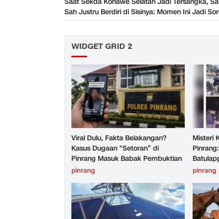
Saat Sekda Konawe Selatan Jadi Tersangka, San
Sah Justru Berdiri di Sisinya: Momen Ini Jadi So
WIDGET GRID 2
Viral Dulu, Fakta Belakangan?
Misteri
Kasus Dugaan “Setoran” di
Pinrang
Pinrang Masuk Babak Pembuktian
Batulap
pinrang
pinrang