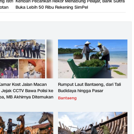
g Istri
Kendari Pecahkan Rekor Menabung Pelajar, Bank Sultra
rotan
Buka Lebih 50 Ribu Rekening SimPel
 Kamar Kost Jalan Macan
Rumput Laut Bantaeng, dari Tali
: Jejak CCTV Bawa Polisi ke
Budidaya hingga Pasar
pa, MB Akhirnya Ditemukan
Bantaeng