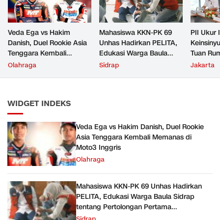
Veda Ega vs Hakim
Mahasiswa KKN-PK 69
PII Ukur 
Danish, Duel Rookie Asia
Unhas Hadirkan PELITA,
Keinsiny
Tenggara Kembali
Edukasi Warga Baula
Tuan Rum
Memanas di Moto3
Sidrap tentang
Insinyur
Olahraga
Sidrap
Jakarta
Inggris
Pertolongan Pertama
Kegawatdaruratan
WIDGET INDEKS
Veda Ega vs Hakim Danish, Duel Rookie
Asia Tenggara Kembali Memanas di
Moto3 Inggris
Olahraga
Mahasiswa KKN-PK 69 Unhas Hadirkan
PELITA, Edukasi Warga Baula Sidrap
tentang Pertolongan Pertama
Kegawatdaruratan
Sidrap