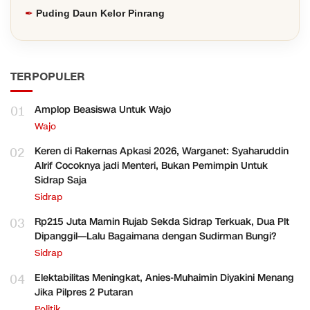
Puding Daun Kelor Pinrang
TERPOPULER
01
Amplop Beasiswa Untuk Wajo
Wajo
02
Keren di Rakernas Apkasi 2026, Warganet: Syaharuddin
Alrif Cocoknya jadi Menteri, Bukan Pemimpin Untuk
Sidrap Saja
Sidrap
03
Rp215 Juta Mamin Rujab Sekda Sidrap Terkuak, Dua Plt
Dipanggil—Lalu Bagaimana dengan Sudirman Bungi?
Sidrap
04
Elektabilitas Meningkat, Anies-Muhaimin Diyakini Menang
Jika Pilpres 2 Putaran
Politik