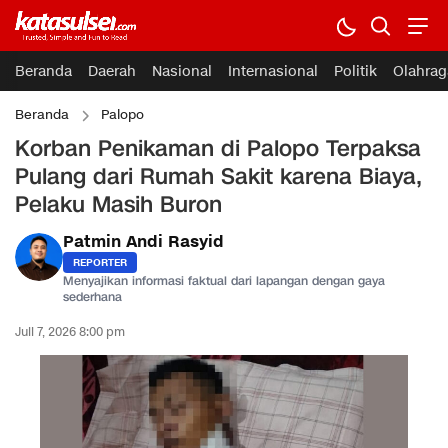
Beranda
Daerah
Nasional
Internasional
Politik
Olahrag
Beranda
Palopo
Korban Penikaman di Palopo Terpaksa
Pulang dari Rumah Sakit karena Biaya,
Pelaku Masih Buron
Patmin Andi Rasyid
REPORTER
Menyajikan informasi faktual dari lapangan dengan gaya
sederhana
Juli 7, 2026 8:00 pm